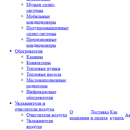
Мульти сплит-
системы
Мобильные
кондиционеры
Полупромышленные
сплит-системы
Прецизионные
кондиционеры
Обогреватели
Камины
Конвекторы
Тепловые пушки
Тепловые насосы
Маслонаполненные
радиаторы
Инфракрасные
обогреватели
Увлажнители и
очистители воздуха
О
Доставка
Как
Очистители воздуха
А
компании
и оплата
купить
Увлажнители
воздуха