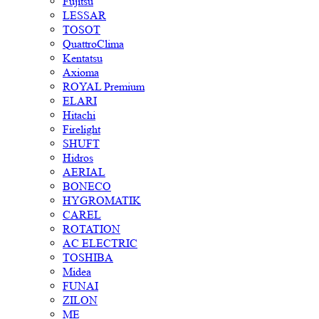
Fujitsu
LESSAR
TOSOT
QuattroClima
Kentatsu
Axioma
ROYAL Premium
ELARI
Hitachi
Firelight
SHUFT
Hidros
AERIAL
BONECO
HYGROMATIK
CAREL
ROTATION
AC ELECTRIC
TOSHIBA
Midea
FUNAI
ZILON
ME