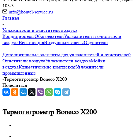
103-3
info@kontel-service.ru
Главная
-
Увлажнители и очистители воздуха
Кондиционеры
Обогреватели
Увлажнители и очистители
воздуха
Вентиляция
Воздушные завесы
Осушители
-
Дополнительные элементы для увлажнителей и очистителей
Очистители воздуха
Увлажнители воздуха
Мойки
воздуха
Климатические комплексы
Увлажнители
промышленные
-
Термогигрометр Boneco X200
Поделиться
Термогигрометр Boneco X200