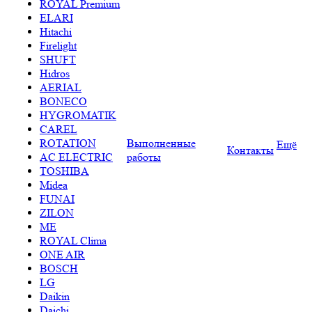
ROYAL Premium
ELARI
Hitachi
Firelight
SHUFT
Hidros
AERIAL
BONECO
HYGROMATIK
CAREL
ROTATION
Выполненные
Ещё
Контакты
AC ELECTRIC
работы
TOSHIBA
Midea
FUNAI
ZILON
ME
ROYAL Clima
ONE AIR
BOSCH
LG
Daikin
Daichi