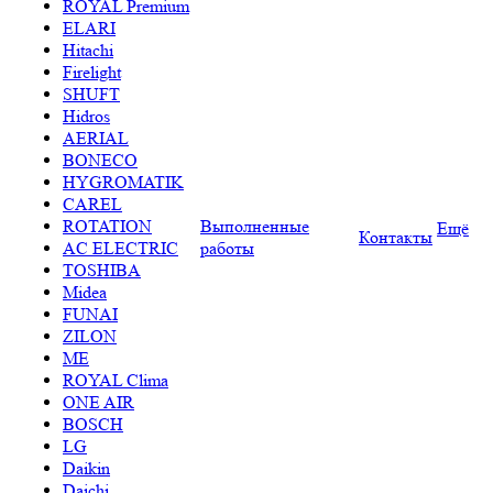
ROYAL Premium
ELARI
Hitachi
Firelight
SHUFT
Hidros
AERIAL
BONECO
HYGROMATIK
CAREL
ROTATION
Выполненные
Ещё
Контакты
AC ELECTRIC
работы
TOSHIBA
Midea
FUNAI
ZILON
ME
ROYAL Clima
ONE AIR
BOSCH
LG
Daikin
Daichi