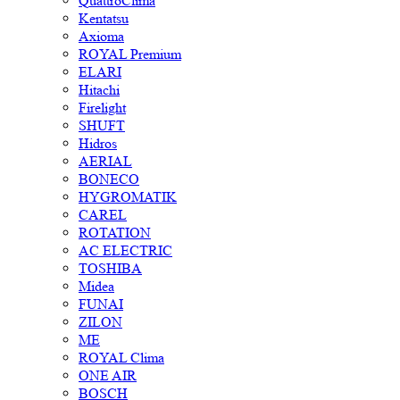
QuattroClima
Kentatsu
Axioma
ROYAL Premium
ELARI
Hitachi
Firelight
SHUFT
Hidros
AERIAL
BONECO
HYGROMATIK
CAREL
ROTATION
AC ELECTRIC
TOSHIBA
Midea
FUNAI
ZILON
ME
ROYAL Clima
ONE AIR
BOSCH