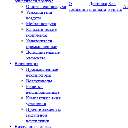
очистители воздуха
О
Доставка
Как
Очистители воздуха
А
компании
и оплата
купить
Увлажнители
воздуха
Мойки воздуха
Климатические
комплексы
Увлажнители
промышленные
Дополнительные
элементы
Вентиляция
Промышленные
вентиляторы
Воздуховоды
Решетки
вентиляционные
Компактные вент
установки
Прочие элементы
модульной
вентиляции
Воздушные завесы