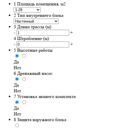
1
Площадь помещения, м2
2
Тип внутреннего блока
3
Длина трассы (м)
-
+
4
Штробление (м)
-
+
5
Высотные работы
Да
Нет
6
Дренажный насос
Да
Нет
7
Установка зимнего комплекта
Да
Нет
8
Защита наружного блока