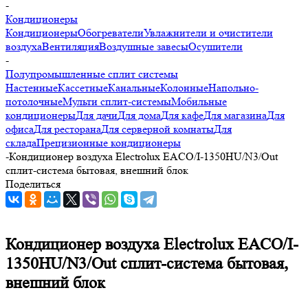
-
Кондиционеры
Кондиционеры
Обогреватели
Увлажнители и очистители
воздуха
Вентиляция
Воздушные завесы
Осушители
-
Полупромышленные сплит системы
Настенные
Кассетные
Канальные
Колонные
Напольно-
потолочные
Мульти сплит-системы
Мобильные
кондиционеры
Для дачи
Для дома
Для кафе
Для магазина
Для
офиса
Для ресторана
Для серверной комнаты
Для
склада
Прецизионные кондиционеры
-
Кондиционер воздуха Electrolux EACO/I-1350HU/N3/Out
сплит-система бытовая, внешний блок
Поделиться
Кондиционер воздуха Electrolux EACO/I-
1350HU/N3/Out сплит-система бытовая,
внешний блок