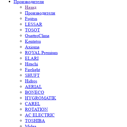
Производители
Назад
Производители
Fujitsu
LESSAR
TOSOT
QuattroClima
Kentatsu
Axioma
ROYAL Premium
ELARI
Hitachi
Firelight
SHUFT
Hidros
AERIAL
BONECO
HYGROMATIK
CAREL
ROTATION
AC ELECTRIC
TOSHIBA
Midea