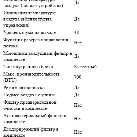
Да
воздуха (вблизи устройства)
Индикация температуры
воздуха (вблизи пульта
Да
управления)
Уровень шума на выходе
48
Функция реверса направления
Нет
потока
Моющийся воздушный фильтр в
Да
комплекте
Тип внутреннего блока
Кассетный
Макс. производительность
700
(BTU)
Режим автоочистки
Да
Подмес воздуха с улицы
Да
Фильтр предварительной
Нет
очистки в комплекте
Антибактериальный фильтр в
Нет
комплекте
Деодорирующий фильтр в
Нет
комплекте