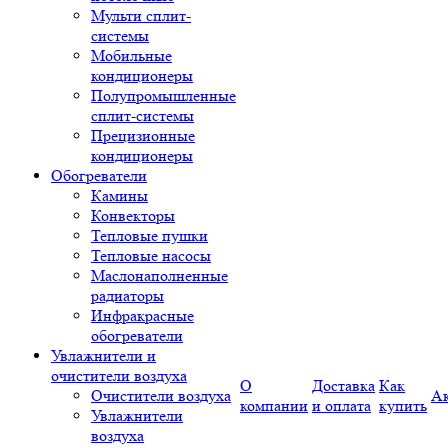
Мульти сплит-
системы
Мобильные
кондиционеры
Полупромышленные
сплит-системы
Прецизионные
кондиционеры
Обогреватели
Камины
Конвекторы
Тепловые пушки
Тепловые насосы
Маслонаполненные
радиаторы
Инфракрасные
обогреватели
Увлажнители и
очистители воздуха
О
Доставка
Как
Очистители воздуха
А
компании
и оплата
купить
Увлажнители
воздуха