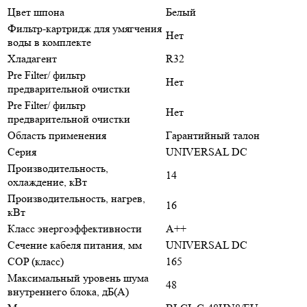
Цвет шпона
Белый
Фильтр-картридж для умягчения
Нет
воды в комплекте
Хладагент
R32
Pre Filter/ фильтр
Нет
предварительной очистки
Pre Filter/ фильтр
Нет
предварительной очистки
Область применения
Гарантийный талон
Серия
UNIVERSAL DC
Производительность,
14
охлаждение, кВт
Производительность, нагрев,
16
кВт
Класс энергоэффективности
A++
Сечение кабеля питания, мм
UNIVERSAL DC
COP (класс)
165
Максимальный уровень шума
48
внутреннего блока, дБ(А)