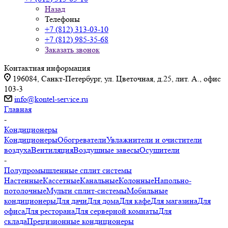
Назад
Телефоны
+7 (812) 313-03-10
+7 (812) 985-35-68
Заказать звонок
Контактная информация
196084, Санкт-Петербург, ул. Цветочная, д.25, лит. А., офис
103-3
info@kontel-service.ru
Главная
-
Кондиционеры
Кондиционеры
Обогреватели
Увлажнители и очистители
воздуха
Вентиляция
Воздушные завесы
Осушители
-
Полупромышленные сплит системы
Настенные
Кассетные
Канальные
Колонные
Напольно-
потолочные
Мульти сплит-системы
Мобильные
кондиционеры
Для дачи
Для дома
Для кафе
Для магазина
Для
офиса
Для ресторана
Для серверной комнаты
Для
склада
Прецизионные кондиционеры