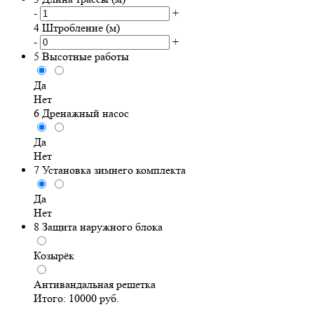
-
+
4
Штробление (м)
-
+
5
Высотные работы
Да
Нет
6
Дренажный насос
Да
Нет
7
Установка зимнего комплекта
Да
Нет
8
Защита наружного блока
Козырёк
Антивандальная решетка
Итого:
10000
руб.