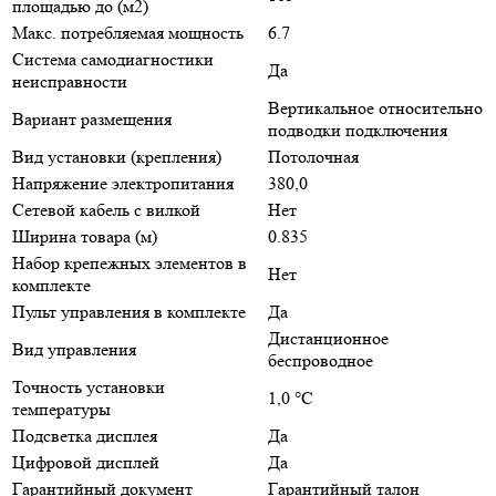
площадью до (м2)
Макс. потребляемая мощность
6.7
Система самодиагностики
Да
неисправности
Вертикальное относительно
Вариант размещения
подводки подключения
Вид установки (крепления)
Потолочная
Напряжение электропитания
380,0
Сетевой кабель с вилкой
Нет
Ширина товара (м)
0.835
Набор крепежных элементов в
Нет
комплекте
Пульт управления в комплекте
Да
Дистанционное
Вид управления
беспроводное
Точность установки
1,0 °С
температуры
Подсветка дисплея
Да
Цифровой дисплей
Да
Гарантийный документ
Гарантийный талон