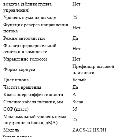
воздуха (вблизи пульта
Нет
управления)
Уровень шума на выходе
25
Функция реверса направления
Нет
потока
Режим автоочистки
Да
Фильтр предварительной
Нет
очистки в комплекте
Управление голосом
Нет
Префильтр высокой
Форма корпуса
плотности
Цвет шпона
Белый
Частота вращения
Да
Класс энергоэффективности
A
Сечение кабеля питания, мм
Siena
COP (класс)
35
Максимальный уровень шума
25
внутреннего блока, дБ(А)
Модель
ZACS-12 HS/N1
Задать вопрос