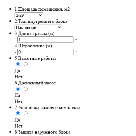
1
Площадь помещения, м2
2
Тип внутреннего блока
3
Длина трассы (м)
-
+
4
Штробление (м)
-
+
5
Высотные работы
Да
Нет
6
Дренажный насос
Да
Нет
7
Установка зимнего комплекта
Да
Нет
8
Защита наружного блока