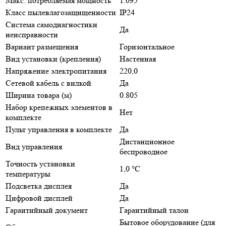
Макс. потребляемая мощность
1.095
Класс пылевлагозащищенности
IP24
Система самодиагностики
Да
неисправности
Вариант размещения
Горизонтальное
Вид установки (крепления)
Настенная
Напряжение электропитания
220,0
Сетевой кабель с вилкой
Да
Ширина товара (м)
0.805
Набор крепежных элементов в
Нет
комплекте
Пульт управления в комплекте
Да
Дистанционное
Вид управления
беспроводное
Точность установки
1,0 °С
температуры
Подсветка дисплея
Да
Цифровой дисплей
Да
Гарантийный документ
Гарантийный талон
Бытовое оборудование (для