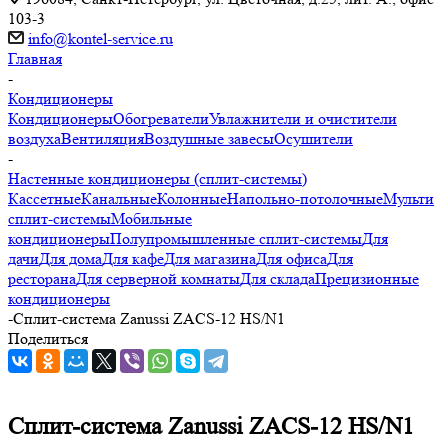
103-3
info@kontel-service.ru
Главная
-
Кондиционеры
Кондиционеры
Обогреватели
Увлажнители и очистители
воздуха
Вентиляция
Воздушные завесы
Осушители
-
Настенные кондиционеры (сплит-системы)
Кассетные
Канальные
Колонные
Напольно-потолочные
Мульти
сплит-системы
Мобильные
кондиционеры
Полупромышленные сплит-системы
Для
дачи
Для дома
Для кафе
Для магазина
Для офиса
Для
ресторана
Для серверной комнаты
Для склада
Прецизионные
кондиционеры
-
Сплит-система Zanussi ZACS-12 HS/N1
Поделиться
Сплит-система Zanussi ZACS-12 HS/N1