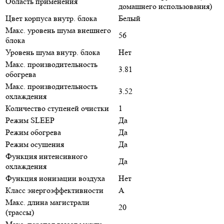
Область применения
домашнего использования)
Цвет корпуса внутр. блока
Белый
Макс. уровень шума внешнего
56
блока
Уровень шума внутр. блока
Нет
Макс. производительность
3.81
обогрева
Макс. производительность
3.52
охлаждения
Количество ступеней очистки
1
Режим SLEEP
Да
Режим обогрева
Да
Режим осушения
Да
Функция интенсивного
Да
охлаждения
Функция ионизации воздуха
Нет
Класс энергоэффективности
A
Макс. длина магистрали
20
(трассы)