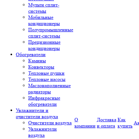
Мульти сплит-
системы
Мобильные
кондиционеры
Полупромышленные
сплит-системы
Прецизионные
кондиционеры
Обогреватели
Камины
Конвекторы
Тепловые пушки
Тепловые насосы
Маслонаполненные
радиаторы
Инфракрасные
обогреватели
Увлажнители и
очистители воздуха
О
Доставка
Как
Очистители воздуха
А
компании
и оплата
купить
Увлажнители
воздуха