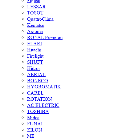
Fujitsu
LESSAR
TOSOT
QuattroClima
Kentatsu
Axioma
ROYAL Premium
ELARI
Hitachi
Firelight
SHUFT
Hidros
AERIAL
BONECO
HYGROMATIK
CAREL
ROTATION
AC ELECTRIC
TOSHIBA
Midea
FUNAI
ZILON
ME