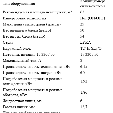
Кондиционер/
Тип оборудования
сплит-система
Рекомендуемая площадь помещения, м2
62
Инверторная технология
Нет (ON/OFF)
Макс. длина магистрали (трассы)
25
Вес внешнего блока (нетто)
50
Вес внутр. блока (нетто)
54
Серия
LYRA
Наружный блок
T24H-SLy/O
Источник питания 1 / 220 / 50
1 / 220 / 50
Максимальный ток, А
8
Производительность, охлаждение, кВт
6.15
Производительность, нагрев, кВт
6.7
Потребляемая мощность в режиме
1.92
охлаждения, кВт
Потребляемая мощность в режиме
1.86
обогрева, кВт
Жидкостная линия, мм
6
Газовая линия, мм
12,7
Диаметр трубопровода для слива