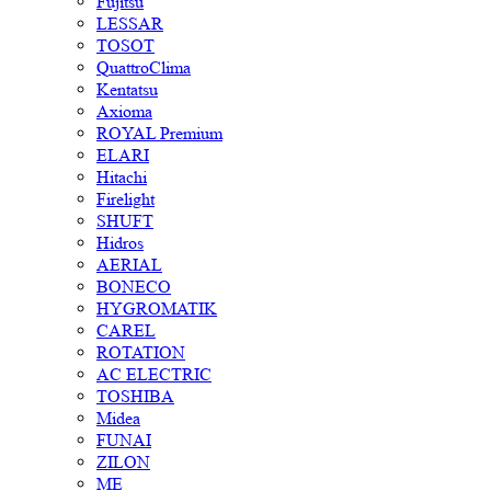
Fujitsu
LESSAR
TOSOT
QuattroClima
Kentatsu
Axioma
ROYAL Premium
ELARI
Hitachi
Firelight
SHUFT
Hidros
AERIAL
BONECO
HYGROMATIK
CAREL
ROTATION
AC ELECTRIC
TOSHIBA
Midea
FUNAI
ZILON
ME