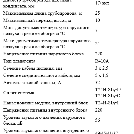
17/ нет
конденсата, мм
Максимальная длина трубопровода, м
25
Максимальный перепад высот, м
10
Мин. допустимая температура наружного
7
воздуха в режиме обогрева °С
Макс. допустимая температура наружного
24
воздуха в режиме обогрева °С
Напряжение питания наружного блока
220
Тип хладагента
R410A
Сечение кабеля питания, мм
3 х 2,5
Сечение соединительного кабеля, мм
5 х 1,5
Автомат токовой защиты, A
32
T24H-SLy/I /
Сплит-система
T24H-SLy/O
Наименование модели, внутренний блок
T24H-SLy/I
Напряжение питания внутреннего блока
220
Уровень звукового давления наружного
56
блока, дБ
Уровень звукового давления внутреннего
49/45/41/37