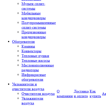
Мульти сплит-
системы
Мобильные
кондиционеры
Полупромышленные
сплит-системы
Прецизионные
кондиционеры
Обогреватели
Камины
Конвекторы
Тепловые пушки
Тепловые насосы
Маслонаполненные
радиаторы
Инфракрасные
обогреватели
Увлажнители и
очистители воздуха
О
Доставка
Как
Очистители воздуха
А
компании
и оплата
купить
Увлажнители
воздуха