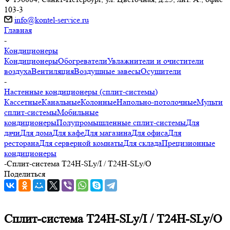
103-3
info@kontel-service.ru
Главная
-
Кондиционеры
Кондиционеры
Обогреватели
Увлажнители и очистители
воздуха
Вентиляция
Воздушные завесы
Осушители
-
Настенные кондиционеры (сплит-системы)
Кассетные
Канальные
Колонные
Напольно-потолочные
Мульти
сплит-системы
Мобильные
кондиционеры
Полупромышленные сплит-системы
Для
дачи
Для дома
Для кафе
Для магазина
Для офиса
Для
ресторана
Для серверной комнаты
Для склада
Прецизионные
кондиционеры
-
Сплит-система T24H-SLy/I / T24H-SLy/O
Поделиться
Сплит-система T24H-SLy/I / T24H-SLy/O