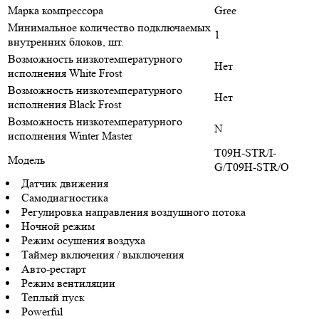
Марка компрессора
Gree
Минимальное количество подключаемых
1
внутренних блоков, шт.
Возможность низкотемпературного
Нет
исполнения White Frost
Возможность низкотемпературного
Нет
исполнения Black Frost
Возможность низкотемпературного
N
исполнения Winter Master
T09H-STR/I-
Модель
G/T09H-STR/O
Датчик движения
Самодиагностика
Регулировка направления воздушного потока
Ночной режим
Режим осушения воздуха
Таймер включения / выключения
Авто-рестарт
Режим вентиляции
Теплый пуск
Powerful