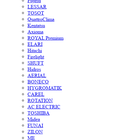
Fujitsu
LESSAR
TOSOT
QuattroClima
Kentatsu
Axioma
ROYAL Premium
ELARI
Hitachi
Firelight
SHUFT
Hidros
AERIAL
BONECO
HYGROMATIK
CAREL
ROTATION
AC ELECTRIC
TOSHIBA
Midea
FUNAI
ZILON
ME