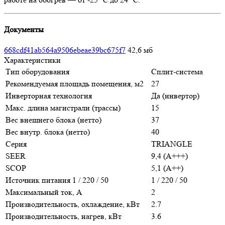
Документы
668cdf41ab564a9506ebeae39bc675f7
42,6 мб
Характеристики
Тип оборудования
Сплит-система
Рекомендуемая площадь помещения, м2
27
Инверторная технология
Да (инвертор)
Макс. длина магистрали (трассы)
15
Вес внешнего блока (нетто)
37
Вес внутр. блока (нетто)
40
Серия
TRIANGLE
SEER
9,4 (A+++)
SCOP
5,1 (A++)
Источник питания 1 / 220 / 50
1 / 220 / 50
Максимальный ток, А
2
Производительность, охлаждение, кВт
2.7
Производительность, нагрев, кВт
3.6