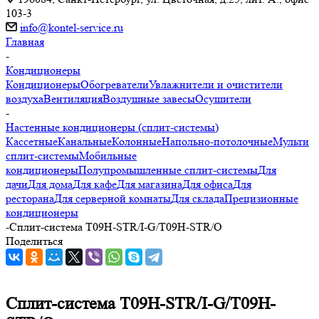
103-3
info@kontel-service.ru
Главная
-
Кондиционеры
Кондиционеры
Обогреватели
Увлажнители и очистители
воздуха
Вентиляция
Воздушные завесы
Осушители
-
Настенные кондиционеры (сплит-системы)
Кассетные
Канальные
Колонные
Напольно-потолочные
Мульти
сплит-системы
Мобильные
кондиционеры
Полупромышленные сплит-системы
Для
дачи
Для дома
Для кафе
Для магазина
Для офиса
Для
ресторана
Для серверной комнаты
Для склада
Прецизионные
кондиционеры
-
Сплит-система T09H-STR/I-G/T09H-STR/O
Поделиться
Сплит-система T09H-STR/I-G/T09H-