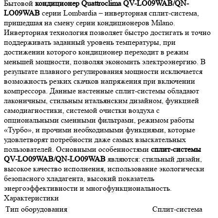
Бытовой
кондиционер Quattroclima QV-LO09WAB/QN-
LO09WAB
серии Lombardia – инверторная сплит-система,
пришедшая на смену серии кондиционеров Milano.
Инверторная технология позволяет быстро достигать и точно
поддерживать заданный уровень температуры, при
достижении которого кондиционер переходит в режим
меньшей мощности, позволяя экономить электроэнергию. В
результате плавного регулирования мощности исключается
возможность резких скачков напряжения при включении
компрессора. Данные настенные сплит-системы обладают
лаконичным, стильным итальянским дизайном, функцией
самодиагностики, системой очистки воздуха с
опциональными сменными фильтрами, режимом работы
«Турбо», и прочими необходимыми функциями, которые
удовлетворят потребности даже самых взыскательных
пользователей. Основными особенностями
сплит-системы
QV-LO09WAB/QN-LO09WAB
являются: стильный дизайн,
высокое качество исполнения, использование экологически
безопасного хладагента, высокий показатель
энергоэффективности и многофункциональность.
Характеристики
Тип оборудования
Сплит-система