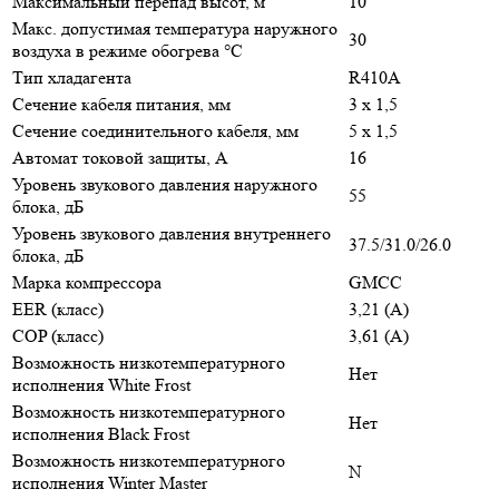
Максимальный перепад высот, м
10
Макс. допустимая температура наружного
30
воздуха в режиме обогрева °С
Тип хладагента
R410A
Сечение кабеля питания, мм
3 х 1,5
Сечение соединительного кабеля, мм
5 х 1,5
Автомат токовой защиты, A
16
Уровень звукового давления наружного
55
блока, дБ
Уровень звукового давления внутреннего
37.5/31.0/26.0
блока, дБ
Марка компрессора
GMCC
EER (класс)
3,21 (A)
COP (класс)
3,61 (A)
Возможность низкотемпературного
Нет
исполнения White Frost
Возможность низкотемпературного
Нет
исполнения Black Frost
Возможность низкотемпературного
N
исполнения Winter Master