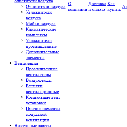
очистители воздуха
О
Доставка
Как
Очистители воздуха
А
компании
и оплата
купить
Увлажнители
воздуха
Мойки воздуха
Климатические
комплексы
Увлажнители
промышленные
Дополнительные
элементы
Вентиляция
Промышленные
вентиляторы
Воздуховоды
Решетки
вентиляционные
Компактные вент
установки
Прочие элементы
модульной
вентиляции
Воздушные завесы