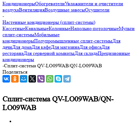
Кондиционеры
Обогреватели
Увлажнители и очистители
воздуха
Вентиляция
Воздушные завесы
Осушители
-
Настенные кондиционеры (сплит-системы)
Кассетные
Канальные
Колонные
Напольно-потолочные
Мульти
сплит-системы
Мобильные
кондиционеры
Полупромышленные сплит-системы
Для
дачи
Для дома
Для кафе
Для магазина
Для офиса
Для
ресторана
Для серверной комнаты
Для склада
Прецизионные
кондиционеры
-
Сплит-система QV-LO09WAB/QN-LO09WAB
Поделиться
Сплит-система QV-LO09WAB/QN-
LO09WAB