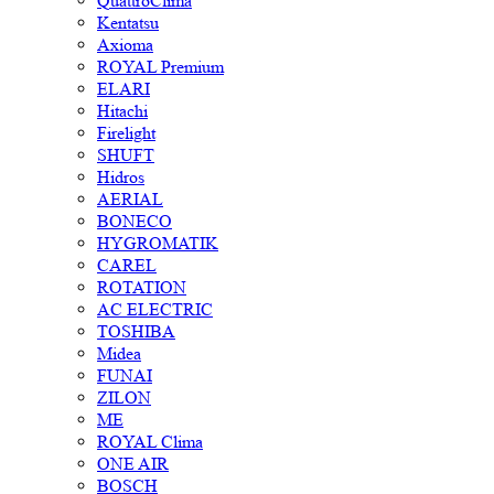
QuattroClima
Kentatsu
Axioma
ROYAL Premium
ELARI
Hitachi
Firelight
SHUFT
Hidros
AERIAL
BONECO
HYGROMATIK
CAREL
ROTATION
AC ELECTRIC
TOSHIBA
Midea
FUNAI
ZILON
ME
ROYAL Clima
ONE AIR
BOSCH