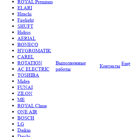
ROYAL Premium
ELARI
Hitachi
Firelight
SHUFT
Hidros
AERIAL
BONECO
HYGROMATIK
CAREL
ROTATION
Выполненные
Ещё
Контакты
AC ELECTRIC
работы
TOSHIBA
Midea
FUNAI
ZILON
ME
ROYAL Clima
ONE AIR
BOSCH
LG
Daikin
Daichi