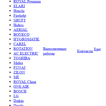
ROYAL Premium
ELARI
Hitachi
Firelight
SHUFT
Hidros
AERIAL
BONECO
HYGROMATIK
CAREL
ROTATION
Выполненные
Ещё
Контакты
AC ELECTRIC
работы
TOSHIBA
Midea
FUNAI
ZILON
ME
ROYAL Clima
ONE AIR
BOSCH
LG
Daikin
Daichi