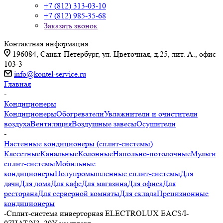
+7 (812) 313-03-10
+7 (812) 985-35-68
Заказать звонок
Контактная информация
196084, Санкт-Петербург, ул. Цветочная, д.25, лит. А., офис
103-3
info@kontel-service.ru
Главная
-
Кондиционеры
Кондиционеры
Обогреватели
Увлажнители и очистители
воздуха
Вентиляция
Воздушные завесы
Осушители
-
Настенные кондиционеры (сплит-системы)
Кассетные
Канальные
Колонные
Напольно-потолочные
Мульти
сплит-системы
Мобильные
кондиционеры
Полупромышленные сплит-системы
Для
дачи
Для дома
Для кафе
Для магазина
Для офиса
Для
ресторана
Для серверной комнаты
Для склада
Прецизионные
кондиционеры
-
Сплит-система инверторная ELECTROLUX EACS/I-