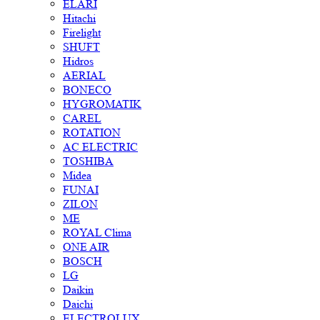
ELARI
Hitachi
Firelight
SHUFT
Hidros
AERIAL
BONECO
HYGROMATIK
CAREL
ROTATION
AC ELECTRIC
TOSHIBA
Midea
FUNAI
ZILON
ME
ROYAL Clima
ONE AIR
BOSCH
LG
Daikin
Daichi
ELECTROLUX