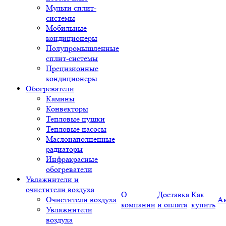
Мульти сплит-
системы
Мобильные
кондиционеры
Полупромышленные
сплит-системы
Прецизионные
кондиционеры
Обогреватели
Камины
Конвекторы
Тепловые пушки
Тепловые насосы
Маслонаполненные
радиаторы
Инфракрасные
обогреватели
Увлажнители и
очистители воздуха
О
Доставка
Как
Очистители воздуха
А
компании
и оплата
купить
Увлажнители
воздуха