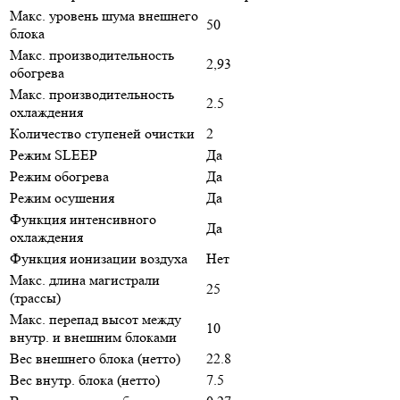
Макс. уровень шума внешнего
50
блока
Макс. производительность
2,93
обогрева
Макс. производительность
2.5
охлаждения
Количество ступеней очистки
2
Режим SLEEP
Да
Режим обогрева
Да
Режим осушения
Да
Функция интенсивного
Да
охлаждения
Функция ионизации воздуха
Нет
Макс. длина магистрали
25
(трассы)
Макс. перепад высот между
10
внутр. и внешним блоками
Вес внешнего блока (нетто)
22.8
Вес внутр. блока (нетто)
7.5