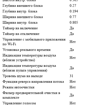
Глубина внешнего блока
0.27
Глубина внутр. блока
0.194
Ширина внешнего блока
0.77
Ширина внутр. блока
0.805
Таймер на включение
Да
Таймер на отключение
Да
Управление c мобильного приложения
Нет
по Wi-Fi
Установка реального времени
Да
Индикация температуры воздуха
Нет
(вблизи устройства)
Индикация температуры воздуха
Да
(вблизи пульта управления)
Уровень шума на выходе
31
Функция реверса направления потока
Нет
Режим автоочистки
Нет
Фильтр предварительной очистки в
Да
комплекте
Управление голосом
Нет