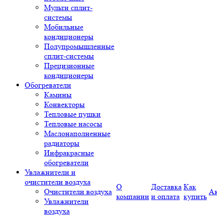
Мульти сплит-
системы
Мобильные
кондиционеры
Полупромышленные
сплит-системы
Прецизионные
кондиционеры
Обогреватели
Камины
Конвекторы
Тепловые пушки
Тепловые насосы
Маслонаполненные
радиаторы
Инфракрасные
обогреватели
Увлажнители и
очистители воздуха
О
Доставка
Как
Очистители воздуха
А
компании
и оплата
купить
Увлажнители
воздуха