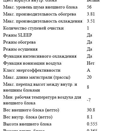
Макс. уровень шума внешнего блока
56
Макс. производительность обогрева
3.81
Макс. производительность охлаждения
3.51
Количество ступеней очистки
1
Режим SLEEP
Да
Режим обогрева
Да
Режим осушения
Да
Функция интенсивного охлаждения
Да
Функция ионизации воздуха
Нет
Класс энергоэффективности
A
Макс. длина магистрали (трассы)
20
Макс. перепад высот между внутр. и
8
внешним блоками
Мин. рабочая температура воздуха для
-7
внешнего блока
Вес внешнего блока (нетто)
30.8
Вес внутр. блока (нетто)
8.1
Высота внешнего блока
0.555
Высота внутр. блока
0.365