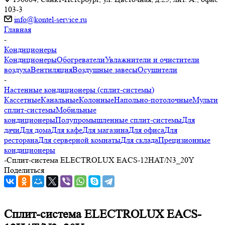
103-3
info@kontel-service.ru
Главная
-
Кондиционеры
Кондиционеры
Обогреватели
Увлажнители и очистители
воздуха
Вентиляция
Воздушные завесы
Осушители
-
Настенные кондиционеры (сплит-системы)
Кассетные
Канальные
Колонные
Напольно-потолочные
Мульти
сплит-системы
Мобильные
кондиционеры
Полупромышленные сплит-системы
Для
дачи
Для дома
Для кафе
Для магазина
Для офиса
Для
ресторана
Для серверной комнаты
Для склада
Прецизионные
кондиционеры
-
Сплит-система ELECTROLUX EACS-12HAT/N3_20Y
Поделиться
Сплит-система ELECTROLUX EACS-