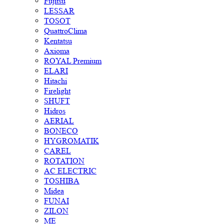
Fujitsu
LESSAR
TOSOT
QuattroClima
Kentatsu
Axioma
ROYAL Premium
ELARI
Hitachi
Firelight
SHUFT
Hidros
AERIAL
BONECO
HYGROMATIK
CAREL
ROTATION
AC ELECTRIC
TOSHIBA
Midea
FUNAI
ZILON
ME