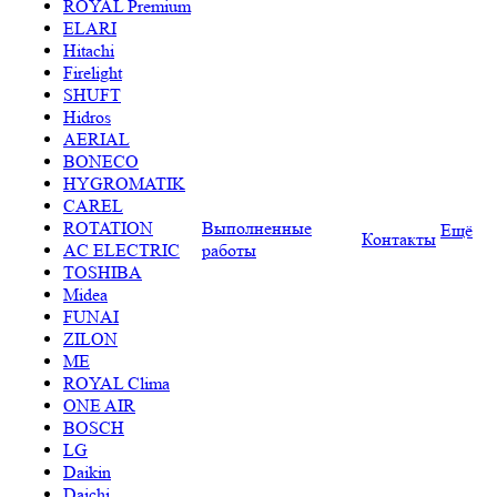
ROYAL Premium
ELARI
Hitachi
Firelight
SHUFT
Hidros
AERIAL
BONECO
HYGROMATIK
CAREL
ROTATION
Выполненные
Ещё
Контакты
AC ELECTRIC
работы
TOSHIBA
Midea
FUNAI
ZILON
ME
ROYAL Clima
ONE AIR
BOSCH
LG
Daikin
Daichi