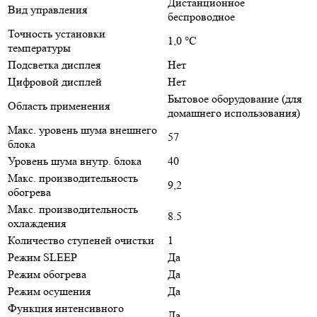
Дистанционное
Вид управления
беспроводное
Точность установки
1,0 °С
температуры
Подсветка дисплея
Нет
Цифровой дисплей
Нет
Бытовое оборудование (для
Область применения
домашнего использования)
Макс. уровень шума внешнего
57
блока
Уровень шума внутр. блока
40
Макс. производительность
9,2
обогрева
Макс. производительность
8.5
охлаждения
Количество ступеней очистки
1
Режим SLEEP
Да
Режим обогрева
Да
Режим осушения
Да
Функция интенсивного
Да