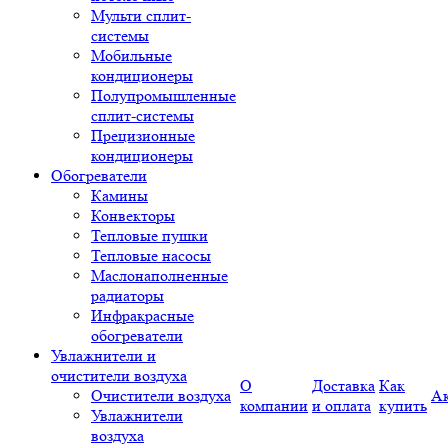
Мульти сплит-
системы
Мобильные
кондиционеры
Полупромышленные
сплит-системы
Прецизионные
кондиционеры
Обогреватели
Камины
Конвекторы
Тепловые пушки
Тепловые насосы
Маслонаполненные
радиаторы
Инфракрасные
обогреватели
Увлажнители и
очистители воздуха
О
Доставка
Как
Очистители воздуха
А
компании
и оплата
купить
Увлажнители
воздуха