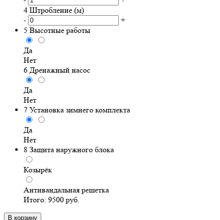
4
Штробление (м)
-
+
5
Высотные работы
Да
Нет
6
Дренажный насос
Да
Нет
7
Установка зимнего комплекта
Да
Нет
8
Защита наружного блока
Козырёк
Антивандальная решетка
Итого:
9500
руб.
В корзину