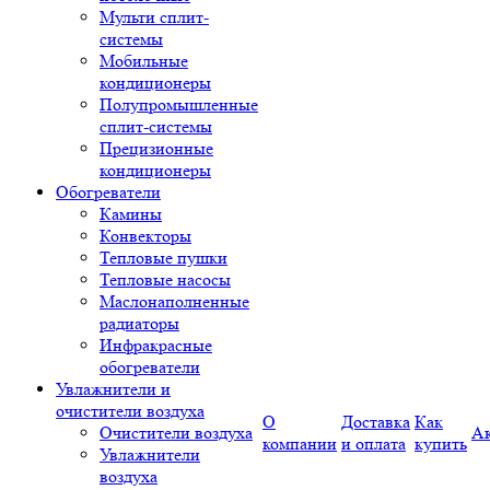
Мульти сплит-
системы
Мобильные
кондиционеры
Полупромышленные
сплит-системы
Прецизионные
кондиционеры
Обогреватели
Камины
Конвекторы
Тепловые пушки
Тепловые насосы
Маслонаполненные
радиаторы
Инфракрасные
обогреватели
Увлажнители и
очистители воздуха
О
Доставка
Как
Очистители воздуха
А
компании
и оплата
купить
Увлажнители
воздуха