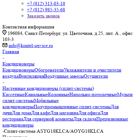
+7 (812) 313-03-10
+7 (812) 985-35-68
Заказать звонок
Контактная информация
196084, Санкт-Петербург, ул. Цветочная, д.25, лит. А., офис
103-3
info@kontel-service.ru
Главная
-
Кондиционеры
Кондиционеры
Обогреватели
Увлажнители и очистители
воздуха
Вентиляция
Воздушные завесы
Осушители
-
Настенные кондиционеры (сплит-системы)
Кассетные
Канальные
Колонные
Напольно-потолочные
Мульти
сплит-системы
Мобильные
кондиционеры
Полупромышленные сплит-системы
Для
дачи
Для дома
Для кафе
Для магазина
Для офиса
Для
ресторана
Для серверной комнаты
Для склада
Прецизионные
кондиционеры
-
Сплит-система ASYG18KLCA/AOYG18KLCA