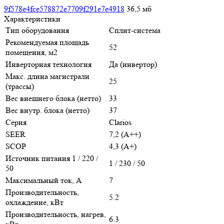
9f578e4fce578872e7709f291e7e4918
36,5 мб
Характеристики
Тип оборудования
Сплит-система
Рекомендуемая площадь
52
помещения, м2
Инверторная технология
Да (инвертор)
Макс. длина магистрали
25
(трассы)
Вес внешнего блока (нетто)
33
Вес внутр. блока (нетто)
37
Серия
Clarios
SEER
7,2 (A++)
SCOP
4,3 (A+)
Источник питания 1 / 220 /
1 / 230 / 50
50
Максимальный ток, А
7
Производительность,
5.2
охлаждение, кВт
Производительность, нагрев,
6.3