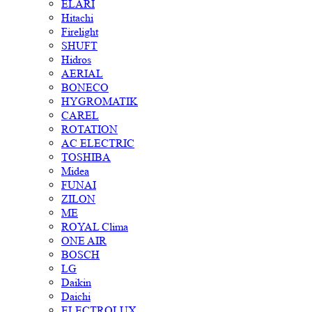
ELARI
Hitachi
Firelight
SHUFT
Hidros
AERIAL
BONECO
HYGROMATIK
CAREL
ROTATION
AC ELECTRIC
TOSHIBA
Midea
FUNAI
ZILON
ME
ROYAL Clima
ONE AIR
BOSCH
LG
Daikin
Daichi
ELECTROLUX