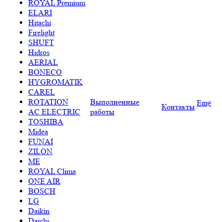
ROYAL Premium
ELARI
Hitachi
Firelight
SHUFT
Hidros
AERIAL
BONECO
HYGROMATIK
CAREL
ROTATION
Выполненные
Ещё
Контакты
AC ELECTRIC
работы
TOSHIBA
Midea
FUNAI
ZILON
ME
ROYAL Clima
ONE AIR
BOSCH
LG
Daikin
Daichi