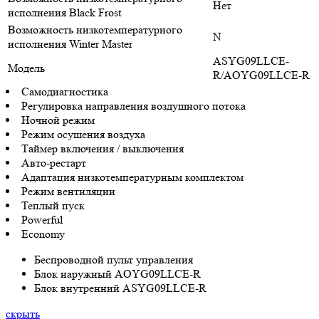
Нет
исполнения Black Frost
Возможность низкотемпературного
N
исполнения Winter Master
ASYG09LLCE-
Модель
R/AOYG09LLCE-R
Самодиагностика
Регулировка направления воздушного потока
Ночной режим
Режим осушения воздуха
Таймер включения / выключения
Авто-рестарт
Адаптация низкотемпературным комплектом
Режим вентиляции
Теплый пуск
Powerful
Economy
Беспроводной пульт управления
Блок наружный AOYG09LLCE-R
Блок внутренний ASYG09LLCE-R
скрыть