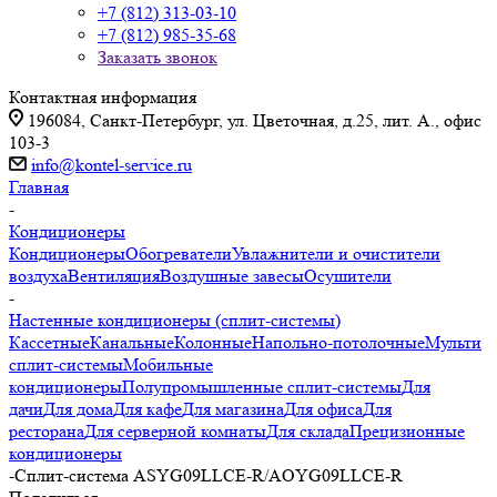
+7 (812) 313-03-10
+7 (812) 985-35-68
Заказать звонок
Контактная информация
196084, Санкт-Петербург, ул. Цветочная, д.25, лит. А., офис
103-3
info@kontel-service.ru
Главная
-
Кондиционеры
Кондиционеры
Обогреватели
Увлажнители и очистители
воздуха
Вентиляция
Воздушные завесы
Осушители
-
Настенные кондиционеры (сплит-системы)
Кассетные
Канальные
Колонные
Напольно-потолочные
Мульти
сплит-системы
Мобильные
кондиционеры
Полупромышленные сплит-системы
Для
дачи
Для дома
Для кафе
Для магазина
Для офиса
Для
ресторана
Для серверной комнаты
Для склада
Прецизионные
кондиционеры
-
Сплит-система ASYG09LLCE-R/AOYG09LLCE-R