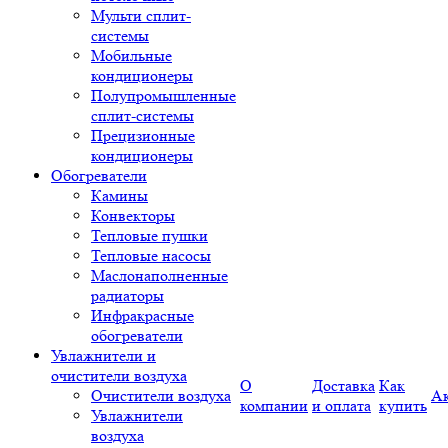
Мульти сплит-
системы
Мобильные
кондиционеры
Полупромышленные
сплит-системы
Прецизионные
кондиционеры
Обогреватели
Камины
Конвекторы
Тепловые пушки
Тепловые насосы
Маслонаполненные
радиаторы
Инфракрасные
обогреватели
Увлажнители и
очистители воздуха
О
Доставка
Как
Очистители воздуха
А
компании
и оплата
купить
Увлажнители
воздуха