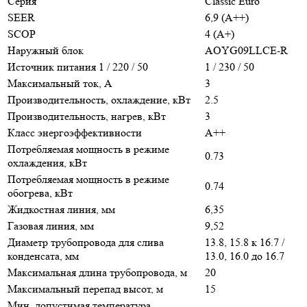
Серия
Classic Euro
SEER
6,9 (A++)
SCOP
4 (A+)
Наружный блок
AOYG09LLCE-R
Источник питания 1 / 220 / 50
1 / 230 / 50
Максимальный ток, А
3
Производительность, охлаждение, кВт
2.5
Производительность, нагрев, кВт
3
Класс энергоэффективности
A++
Потребляемая мощность в режиме
0.73
охлаждения, кВт
Потребляемая мощность в режиме
0.74
обогрева, кВт
Жидкостная линия, мм
6,35
Газовая линия, мм
9,52
Диаметр трубопровода для слива
13.8, 15.8 к 16.7 /
конденсата, мм
13.0, 16.0 до 16.7
Максимальная длина трубопровода, м
20
Максимальный перепад высот, м
15
Мин. допустимая температура