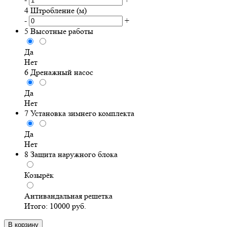
4
Штробление (м)
-
+
5
Высотные работы
Да
Нет
6
Дренажный насос
Да
Нет
7
Установка зимнего комплекта
Да
Нет
8
Защита наружного блока
Козырёк
Антивандальная решетка
Итого:
10000
руб.
В корзину