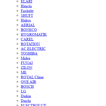
ELARI
Hitachi
Firelight
SHUFT
Hidros
AERIAL
BONECO
HYGROMATIK
CAREL
ROTATION
AC ELECTRIC
TOSHIBA
Midea
FUNAI
ZILON
ME
ROYAL Clima
ONE AIR
BOSCH
LG
Daikin
Daichi
ELECTROLUX