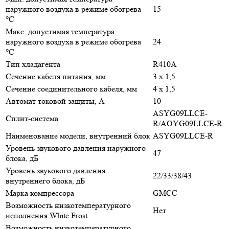
наружного воздуха в режиме обогрева
15
°С
Макс. допустимая температура
наружного воздуха в режиме обогрева
24
°С
Тип хладагента
R410A
Сечение кабеля питания, мм
3 х 1,5
Сечение соединительного кабеля, мм
4 х 1,5
Автомат токовой защиты, A
10
ASYG09LLCE-
Сплит-система
R/AOYG09LLCE-R
Наименование модели, внутренний блок
ASYG09LLCE-R
Уровень звукового давления наружного
47
блока, дБ
Уровень звукового давления
22/33/38/43
внутреннего блока, дБ
Марка компрессора
GMCC
Возможность низкотемпературного
Нет
исполнения White Frost
Возможность низкотемпературного