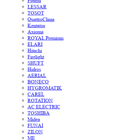
Fujitsu
LESSAR
TOSOT
QuattroClima
Kentatsu
Axioma
ROYAL Premium
ELARI
Hitachi
Firelight
SHUFT
Hidros
AERIAL
BONECO
HYGROMATIK
CAREL
ROTATION
AC ELECTRIC
TOSHIBA
Midea
FUNAI
ZILON
ME