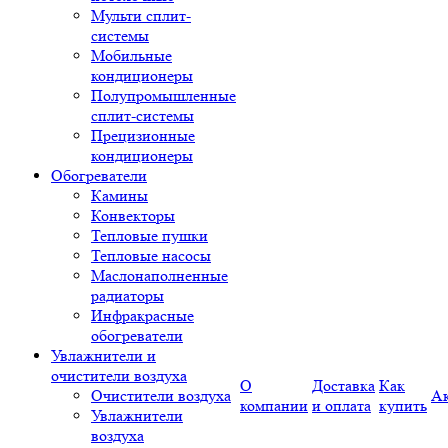
Мульти сплит-
системы
Мобильные
кондиционеры
Полупромышленные
сплит-системы
Прецизионные
кондиционеры
Обогреватели
Камины
Конвекторы
Тепловые пушки
Тепловые насосы
Маслонаполненные
радиаторы
Инфракрасные
обогреватели
Увлажнители и
очистители воздуха
О
Доставка
Как
Очистители воздуха
А
компании
и оплата
купить
Увлажнители
воздуха