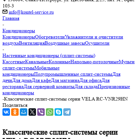
103-3
info@kontel-service.ru
Главная
-
Кондиционеры
Кондиционеры
Обогреватели
Увлажнители и очистители
воздуха
Вентиляция
Воздушные завесы
Осушители
-
Настенные кондиционеры (сплит-системы)
Кассетные
Канальные
Колонные
Напольно-потолочные
Мульти
сплит-системы
Мобильные
кондиционеры
Полупромышленные сплит-системы
Для
дачи
Для дома
Для кафе
Для магазина
Для офиса
Для
ресторана
Для серверной комнаты
Для склада
Прецизионные
кондиционеры
-
Классические сплит-системы серии VELA RC-VNR29HN
Поделиться
Классические сплит-системы серии