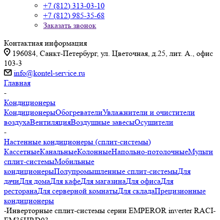
+7 (812) 313-03-10
+7 (812) 985-35-68
Заказать звонок
Контактная информация
196084, Санкт-Петербург, ул. Цветочная, д.25, лит. А., офис
103-3
info@kontel-service.ru
Главная
-
Кондиционеры
Кондиционеры
Обогреватели
Увлажнители и очистители
воздуха
Вентиляция
Воздушные завесы
Осушители
-
Настенные кондиционеры (сплит-системы)
Кассетные
Канальные
Колонные
Напольно-потолочные
Мульти
сплит-системы
Мобильные
кондиционеры
Полупромышленные сплит-системы
Для
дачи
Для дома
Для кафе
Для магазина
Для офиса
Для
ресторана
Для серверной комнаты
Для склада
Прецизионные
кондиционеры
-
Инверторные сплит-системы серии EMPEROR inverter RACI-