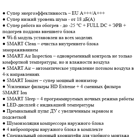
● Супер энергоэффективность – EU А+++/А+++
● Супер низкий уровень шума - от 18 дБ(А)
● Супер работа на обогрев - до -25 °С + FULL DC + ЭРВ +
подогрев поддона внешнего блока
● Wi-fi модуль установлен на всех моделях
● SMART Clean – очистка внутреннего блока
замораживанием
● SMART Air Inspection – одновременный контроль не только
комфортной температуры, но и влажности воздуха
● SMART Air – автоматическое управление потоком воздуха в
4-х направлениях
● SMART Ionizer – супер мощный ионизатор
● Усиленные фильтры HD Extreme + 4 сменных фильтра
SMART Ion
● SMART Sleep – 4 программируемых ночных режима работы
● LED-дисплей с индикацией температуры
● Премиальный пульт ДУ с увеличенным экраном и
подсветкой
● Шумоизоляция компрессора наружного блока
● 4 виброопроры наружного блока в комплекте
● Специальный опорный кронштейн для удобного монтажа