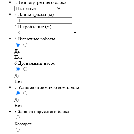
2
Тип внутреннего блока
3
Длина трассы (м)
-
+
4
Штробление (м)
-
+
5
Высотные работы
Да
Нет
6
Дренажный насос
Да
Нет
7
Установка зимнего комплекта
Да
Нет
8
Защита наружного блока
Козырёк