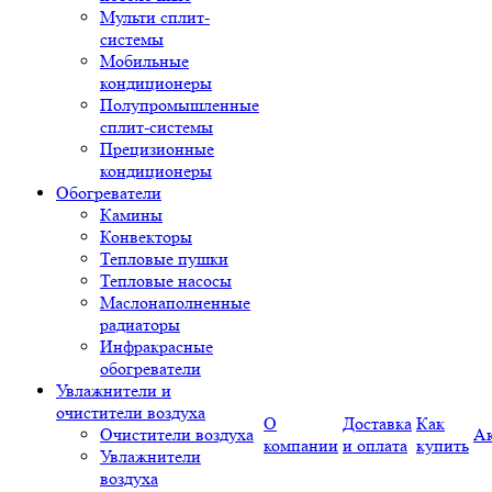
Мульти сплит-
системы
Мобильные
кондиционеры
Полупромышленные
сплит-системы
Прецизионные
кондиционеры
Обогреватели
Камины
Конвекторы
Тепловые пушки
Тепловые насосы
Маслонаполненные
радиаторы
Инфракрасные
обогреватели
Увлажнители и
очистители воздуха
О
Доставка
Как
Очистители воздуха
А
компании
и оплата
купить
Увлажнители
воздуха