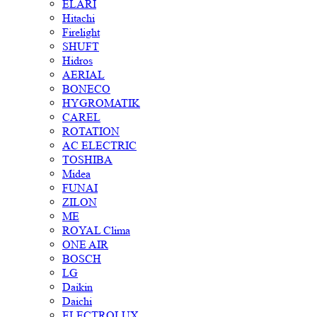
ELARI
Hitachi
Firelight
SHUFT
Hidros
AERIAL
BONECO
HYGROMATIK
CAREL
ROTATION
AC ELECTRIC
TOSHIBA
Midea
FUNAI
ZILON
ME
ROYAL Clima
ONE AIR
BOSCH
LG
Daikin
Daichi
ELECTROLUX