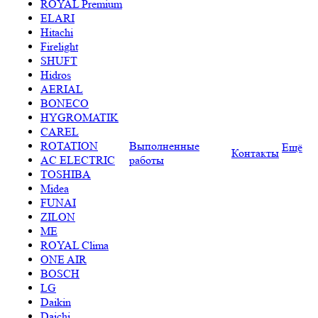
ROYAL Premium
ELARI
Hitachi
Firelight
SHUFT
Hidros
AERIAL
BONECO
HYGROMATIK
CAREL
ROTATION
Выполненные
Ещё
Контакты
AC ELECTRIC
работы
TOSHIBA
Midea
FUNAI
ZILON
ME
ROYAL Clima
ONE AIR
BOSCH
LG
Daikin
Daichi