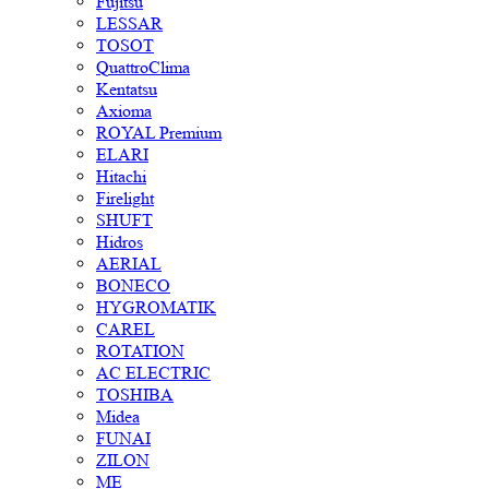
Fujitsu
LESSAR
TOSOT
QuattroClima
Kentatsu
Axioma
ROYAL Premium
ELARI
Hitachi
Firelight
SHUFT
Hidros
AERIAL
BONECO
HYGROMATIK
CAREL
ROTATION
AC ELECTRIC
TOSHIBA
Midea
FUNAI
ZILON
ME