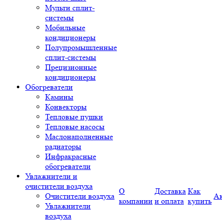
Мульти сплит-
системы
Мобильные
кондиционеры
Полупромышленные
сплит-системы
Прецизионные
кондиционеры
Обогреватели
Камины
Конвекторы
Тепловые пушки
Тепловые насосы
Маслонаполненные
радиаторы
Инфракрасные
обогреватели
Увлажнители и
очистители воздуха
О
Доставка
Как
Очистители воздуха
А
компании
и оплата
купить
Увлажнители
воздуха