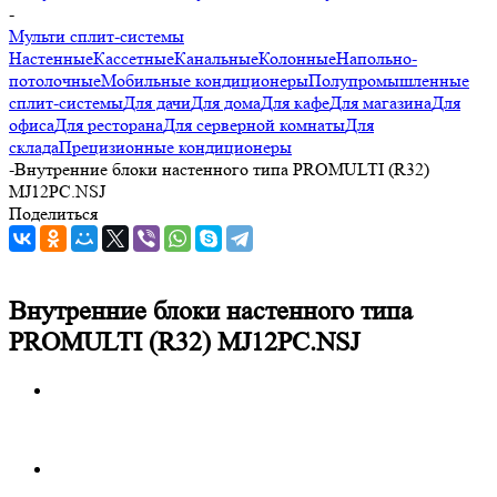
-
Мульти сплит-системы
Настенные
Кассетные
Канальные
Колонные
Напольно-
потолочные
Мобильные кондиционеры
Полупромышленные
сплит-системы
Для дачи
Для дома
Для кафе
Для магазина
Для
офиса
Для ресторана
Для серверной комнаты
Для
склада
Прецизионные кондиционеры
-
Внутренние блоки настенного типа PROMULTI (R32)
MJ12PC.NSJ
Поделиться
Внутренние блоки настенного типа
PROMULTI (R32) MJ12PC.NSJ