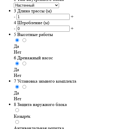
3
Длина трассы (м)
-
+
4
Штробление (м)
-
+
5
Высотные работы
Да
Нет
6
Дренажный насос
Да
Нет
7
Установка зимнего комплекта
Да
Нет
8
Защита наружного блока
Козырёк
Антивандальная решетка