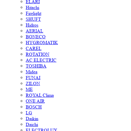
ELARI
Hitachi
Firelight
SHUFT
Hidros
AERIAL
BONECO
HYGROMATIK
CAREL
ROTATION
AC ELECTRIC
TOSHIBA
Midea
FUNAI
ZILON
ME
ROYAL Clima
ONE AIR
BOSCH
LG
Daikin
Daichi
ELECTROLUX