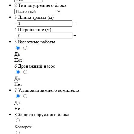
2
Тип внутреннего блока
3
Длина трассы (м)
-
+
4
Штробление (м)
-
+
5
Высотные работы
Да
Нет
6
Дренажный насос
Да
Нет
7
Установка зимнего комплекта
Да
Нет
8
Защита наружного блока
Козырёк