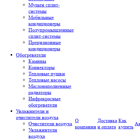
Мульти сплит-
системы
Мобильные
кондиционеры
Полупромышленные
сплит-системы
Прецизионные
кондиционеры
Обогреватели
Камины
Конвекторы
Тепловые пушки
Тепловые насосы
Маслонаполненные
радиаторы
Инфракрасные
обогреватели
Увлажнители и
очистители воздуха
О
Доставка
Как
Очистители воздуха
А
компании
и оплата
купить
Увлажнители
воздуха