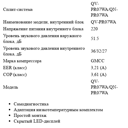
QV-
Сплит-система
PR07WA/QN-
PR07WA
Наименование модели, внутренний блок
QV-PR07WA
Напряжение питания внутреннего блока
220
Уровень звукового давления наружного
51.5
блока, дБ
Уровень звукового давления внутреннего
36/32/27
блока, дБ
Марка компрессора
GMCC
EER (класс)
3,21 (A)
COP (класс)
3,61 (A)
QV-
Модель
PR07WA/QN-
PR07WA
Самодиагностика
Адаптация низкотемпературным комплектом
Простой монтаж
Скрытый LED-дисплей