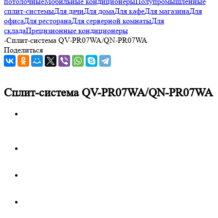
потолочные
Мобильные кондиционеры
Полупромышленные
сплит-системы
Для дачи
Для дома
Для кафе
Для магазина
Для
офиса
Для ресторана
Для серверной комнаты
Для
склада
Прецизионные кондиционеры
-
Сплит-система QV-PR07WA/QN-PR07WA
Поделиться
Сплит-система QV-PR07WA/QN-PR07WA