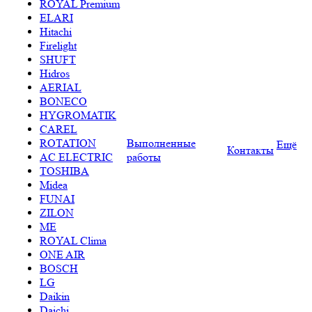
ROYAL Premium
ELARI
Hitachi
Firelight
SHUFT
Hidros
AERIAL
BONECO
HYGROMATIK
CAREL
ROTATION
Выполненные
Ещё
Контакты
AC ELECTRIC
работы
TOSHIBA
Midea
FUNAI
ZILON
ME
ROYAL Clima
ONE AIR
BOSCH
LG
Daikin
Daichi