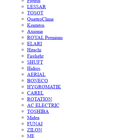
Fujitsu
LESSAR
TOSOT
QuattroClima
Kentatsu
Axioma
ROYAL Premium
ELARI
Hitachi
Firelight
SHUFT
Hidros
AERIAL
BONECO
HYGROMATIK
CAREL
ROTATION
AC ELECTRIC
TOSHIBA
Midea
FUNAI
ZILON
ME