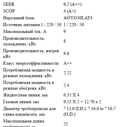
SEER
6,2 (А++)
SCOP
4 (А+)
Наружный блок
AOYG30LAT4
Источник питания 1 / 220 / 50
1 / 220 / 50
Максимальный ток, А
9
Производительность,
8
охлаждение, кВт
Производительность, нагрев,
9.6
кВт
Класс энергоэффективности
A++
Потребляемая мощность в
2.22
режиме охлаждения, кВт
Потребляемая мощность в
2.4
режиме обогрева, кВт
Жидкостная линия, мм
6,35 Х 4
Газовая линия, мм
9,52 Х 2 + 12,70 х 2
Диаметр трубопровода для
? 13,0 (I,D,), ? 16,0 to ? 16,7
слива конденсата, мм
(O,D,)
Максимальная длина
25
трубопровода, м