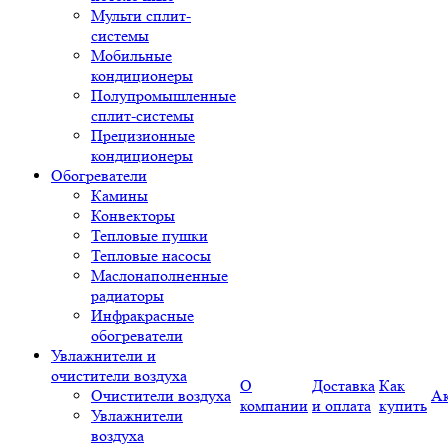
Мульти сплит-
системы
Мобильные
кондиционеры
Полупромышленные
сплит-системы
Прецизионные
кондиционеры
Обогреватели
Камины
Конвекторы
Тепловые пушки
Тепловые насосы
Маслонаполненные
радиаторы
Инфракрасные
обогреватели
Увлажнители и
очистители воздуха
О
Доставка
Как
Очистители воздуха
А
компании
и оплата
купить
Увлажнители
воздуха