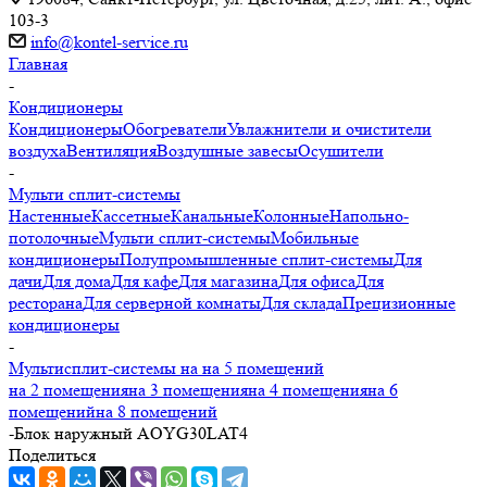
103-3
info@kontel-service.ru
Главная
-
Кондиционеры
Кондиционеры
Обогреватели
Увлажнители и очистители
воздуха
Вентиляция
Воздушные завесы
Осушители
-
Мульти сплит-системы
Настенные
Кассетные
Канальные
Колонные
Напольно-
потолочные
Мульти сплит-системы
Мобильные
кондиционеры
Полупромышленные сплит-системы
Для
дачи
Для дома
Для кафе
Для магазина
Для офиса
Для
ресторана
Для серверной комнаты
Для склада
Прецизионные
кондиционеры
-
Мультисплит-системы на на 5 помещений
на 2 помещения
на 3 помещения
на 4 помещения
на 6
помещений
на 8 помещений
-
Блок наружный AOYG30LAT4
Поделиться