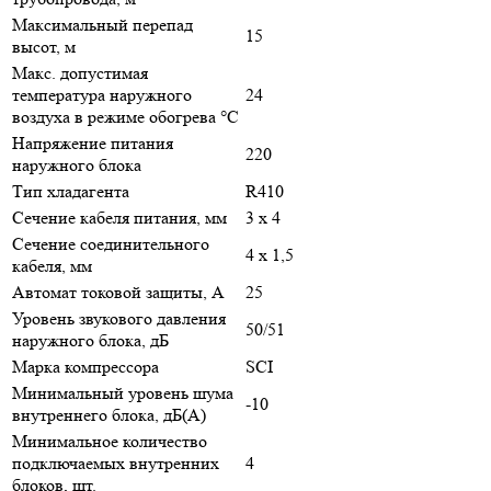
Максимальный перепад
15
высот, м
Макс. допустимая
температура наружного
24
воздуха в режиме обогрева °С
Напряжение питания
220
наружного блока
Тип хладагента
R410
Сечение кабеля питания, мм
3 х 4
Сечение соединительного
4 х 1,5
кабеля, мм
Автомат токовой защиты, A
25
Уровень звукового давления
50/51
наружного блока, дБ
Марка компрессора
SCI
Минимальный уровень шума
-10
внутреннего блока, дБ(А)
Минимальное количество
подключаемых внутренних
4
блоков, шт.