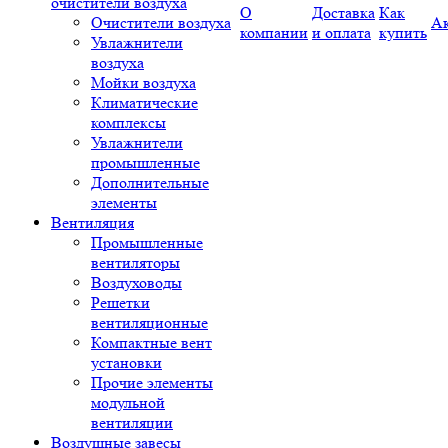
очистители воздуха
О
Доставка
Как
Очистители воздуха
А
компании
и оплата
купить
Увлажнители
воздуха
Мойки воздуха
Климатические
комплексы
Увлажнители
промышленные
Дополнительные
элементы
Вентиляция
Промышленные
вентиляторы
Воздуховоды
Решетки
вентиляционные
Компактные вент
установки
Прочие элементы
модульной
вентиляции
Воздушные завесы