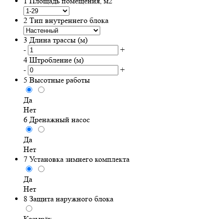
1
Площадь помещения, м2
2
Тип внутреннего блока
3
Длина трассы (м)
-
+
4
Штробление (м)
-
+
5
Высотные работы
Да
Нет
6
Дренажный насос
Да
Нет
7
Установка зимнего комплекта
Да
Нет
8
Защита наружного блока
Козырёк