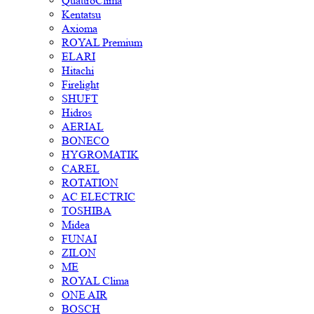
QuattroClima
Kentatsu
Axioma
ROYAL Premium
ELARI
Hitachi
Firelight
SHUFT
Hidros
AERIAL
BONECO
HYGROMATIK
CAREL
ROTATION
AC ELECTRIC
TOSHIBA
Midea
FUNAI
ZILON
ME
ROYAL Clima
ONE AIR
BOSCH