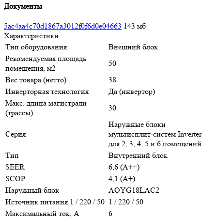
Документы
5ac4aa4c70d1867a3012f0f6d0e04663
143 мб
Характеристики
Тип оборудования
Внешний блок
Рекомендуемая площадь
50
помещения, м2
Вес товара (нетто)
38
Инверторная технология
Да (инвертор)
Макс. длина магистрали
30
(трассы)
Наружные блоки
Серия
мультисплит-систем Inverter
для 2, 3, 4, 5 и 6 помещений
Тип
Внутренний блок
SEER
6,6 (А++)
SCOP
4,1 (А+)
Наружный блок
AOYG18LAC2
Источник питания 1 / 220 / 50
1 / 220 / 50
Максимальный ток, А
6