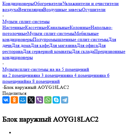
Кондиционеры
Обогреватели
Увлажнители и очистители
воздуха
Вентиляция
Воздушные завесы
Осушители
-
Мульти сплит-системы
Настенные
Кассетные
Канальные
Колонные
Напольно-
потолочные
Мульти сплит-системы
Мобильные
кондиционеры
Полупромышленные сплит-системы
Для
дачи
Для дома
Для кафе
Для магазина
Для офиса
Для
ресторана
Для серверной комнаты
Для склада
Прецизионные
кондиционеры
-
Мультисплит-системы на на 5 помещений
на 2 помещения
на 3 помещения
на 4 помещения
на 6
помещений
на 8 помещений
-
Блок наружный AOYG18LAC2
Поделиться
Блок наружный AOYG18LAC2