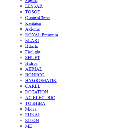
Fujitsu
LESSAR
TOSOT
QuattroClima
Kentatsu
Axioma
ROYAL Premium
ELARI
Hitachi
Firelight
SHUFT
Hidros
AERIAL
BONECO
HYGROMATIK
CAREL
ROTATION
AC ELECTRIC
TOSHIBA
Midea
FUNAI
ZILON
ME