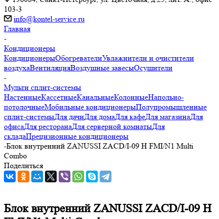
103-3
info@kontel-service.ru
Главная
-
Кондиционеры
Кондиционеры
Обогреватели
Увлажнители и очистители
воздуха
Вентиляция
Воздушные завесы
Осушители
-
Мульти сплит-системы
Настенные
Кассетные
Канальные
Колонные
Напольно-
потолочные
Мобильные кондиционеры
Полупромышленные
сплит-системы
Для дачи
Для дома
Для кафе
Для магазина
Для
офиса
Для ресторана
Для серверной комнаты
Для
склада
Прецизионные кондиционеры
-
Блок внутренний ZANUSSI ZACD/I-09 H FMI/N1 Multi
Combo
Поделиться
Блок внутренний ZANUSSI ZACD/I-09 H