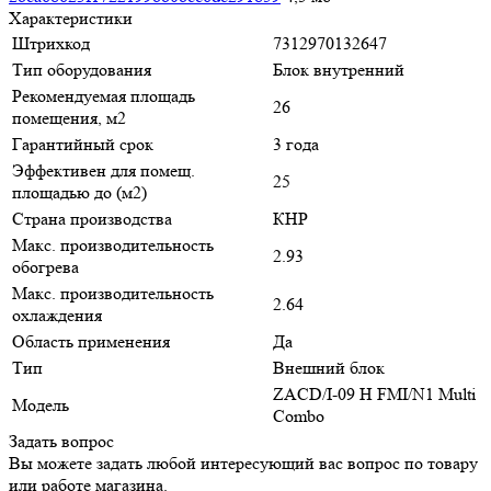
Характеристики
Штрихкод
7312970132647
Тип оборудования
Блок внутренний
Рекомендуемая площадь
26
помещения, м2
Гарантийный срок
3 года
Эффективен для помещ.
25
площадью до (м2)
Страна производства
КНР
Макс. производительность
2.93
обогрева
Макс. производительность
2.64
охлаждения
Область применения
Да
Тип
Внешний блок
ZACD/I-09 H FMI/N1 Multi
Модель
Combo
Задать вопрос
Вы можете задать любой интересующий вас вопрос по товару
или работе магазина.