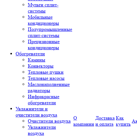
Мульти сплит-
системы
Мобильные
кондиционеры
Полупромышленные
сплит-системы
Прецизионные
кондиционеры
Обогреватели
Камины
Конвекторы
Тепловые пушки
Тепловые насосы
Маслонаполненные
радиаторы
Инфракрасные
обогреватели
Увлажнители и
очистители воздуха
О
Доставка
Как
Очистители воздуха
А
компании
и оплата
купить
Увлажнители
воздуха