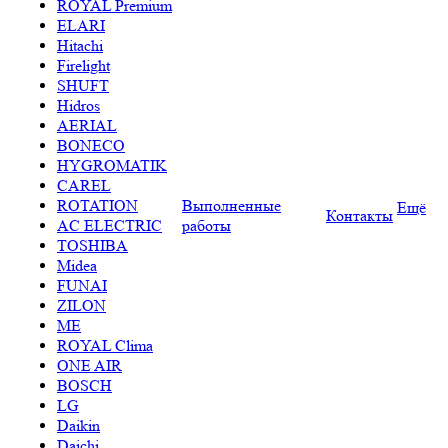
ROYAL Premium
ELARI
Hitachi
Firelight
SHUFT
Hidros
AERIAL
BONECO
HYGROMATIK
CAREL
ROTATION
Выполненные
Ещё
Контакты
AC ELECTRIC
работы
TOSHIBA
Midea
FUNAI
ZILON
ME
ROYAL Clima
ONE AIR
BOSCH
LG
Daikin
Daichi