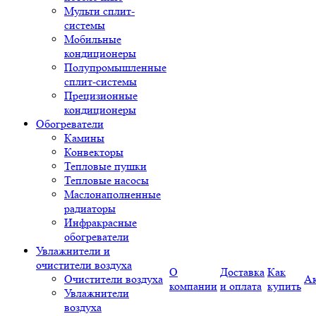
Мульти сплит-
системы
Мобильные
кондиционеры
Полупромышленные
сплит-системы
Прецизионные
кондиционеры
Обогреватели
Камины
Конвекторы
Тепловые пушки
Тепловые насосы
Маслонаполненные
радиаторы
Инфракрасные
обогреватели
Увлажнители и
очистители воздуха
О
Доставка
Как
Очистители воздуха
А
компании
и оплата
купить
Увлажнители
воздуха