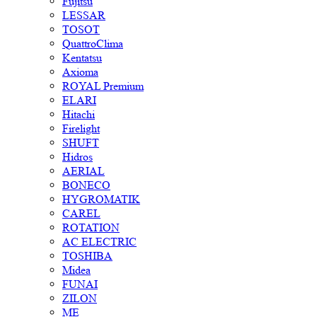
Fujitsu
LESSAR
TOSOT
QuattroClima
Kentatsu
Axioma
ROYAL Premium
ELARI
Hitachi
Firelight
SHUFT
Hidros
AERIAL
BONECO
HYGROMATIK
CAREL
ROTATION
AC ELECTRIC
TOSHIBA
Midea
FUNAI
ZILON
ME