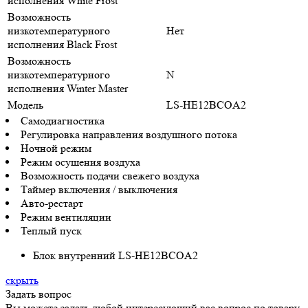
исполнения White Frost
Возможность
низкотемпературного
Нет
исполнения Black Frost
Возможность
низкотемпературного
N
исполнения Winter Master
Модель
LS-HE12BCOA2
Самодиагностика
Регулировка направления воздушного потока
Ночной режим
Режим осушения воздуха
Возможность подачи свежего воздуха
Таймер включения / выключения
Авто-рестарт
Режим вентиляции
Теплый пуск
Блок внутренний LS-HE12BCOA2
скрыть
Задать вопрос
Вы можете задать любой интересующий вас вопрос по товару