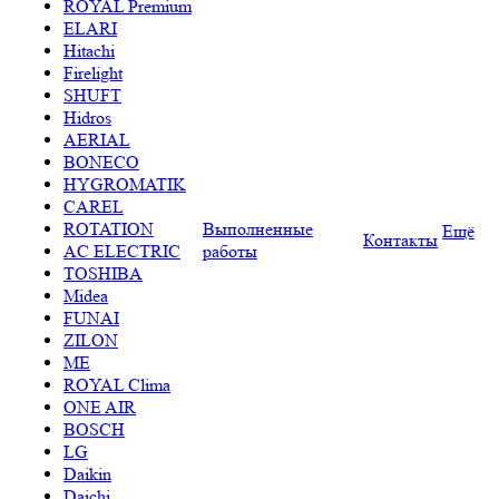
ROYAL Premium
ELARI
Hitachi
Firelight
SHUFT
Hidros
AERIAL
BONECO
HYGROMATIK
CAREL
ROTATION
Выполненные
Ещё
Контакты
AC ELECTRIC
работы
TOSHIBA
Midea
FUNAI
ZILON
ME
ROYAL Clima
ONE AIR
BOSCH
LG
Daikin
Daichi