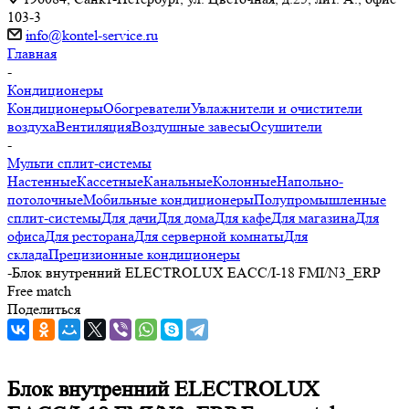
103-3
info@kontel-service.ru
Главная
-
Кондиционеры
Кондиционеры
Обогреватели
Увлажнители и очистители
воздуха
Вентиляция
Воздушные завесы
Осушители
-
Мульти сплит-системы
Настенные
Кассетные
Канальные
Колонные
Напольно-
потолочные
Мобильные кондиционеры
Полупромышленные
сплит-системы
Для дачи
Для дома
Для кафе
Для магазина
Для
офиса
Для ресторана
Для серверной комнаты
Для
склада
Прецизионные кондиционеры
-
Блок внутренний ELECTROLUX EACC/I-18 FMI/N3_ERP
Free match
Поделиться
Блок внутренний ELECTROLUX