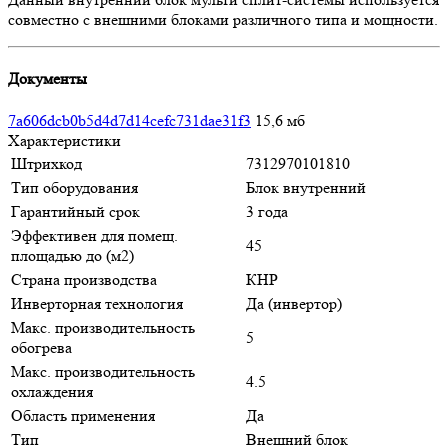
совместно с внешними блоками различного типа и мощности.
Документы
7a606dcb0b5d4d7d14cefc731dae31f3
15,6 мб
Характеристики
Штрихкод
7312970101810
Тип оборудования
Блок внутренний
Гарантийный срок
3 года
Эффективен для помещ.
45
площадью до (м2)
Страна производства
КНР
Инверторная технология
Да (инвертор)
Макс. производительность
5
обогрева
Макс. производительность
4.5
охлаждения
Область применения
Да
Тип
Внешний блок