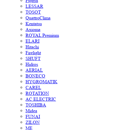
Fujitsu
LESSAR
TOSOT
QuattroClima
Kentatsu
Axioma
ROYAL Premium
ELARI
Hitachi
Firelight
SHUFT
Hidros
AERIAL
BONECO
HYGROMATIK
CAREL
ROTATION
AC ELECTRIC
TOSHIBA
Midea
FUNAI
ZILON
ME