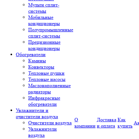
Мульти сплит-
системы
Мобильные
кондиционеры
Полупромышленные
сплит-системы
Прецизионные
кондиционеры
Обогреватели
Камины
Конвекторы
Тепловые пушки
Тепловые насосы
Маслонаполненные
радиаторы
Инфракрасные
обогреватели
Увлажнители и
очистители воздуха
О
Доставка
Как
Очистители воздуха
А
компании
и оплата
купить
Увлажнители
воздуха