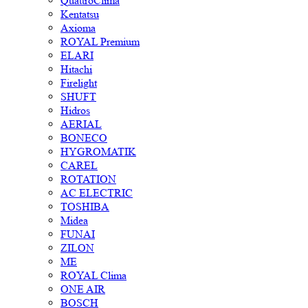
QuattroClima
Kentatsu
Axioma
ROYAL Premium
ELARI
Hitachi
Firelight
SHUFT
Hidros
AERIAL
BONECO
HYGROMATIK
CAREL
ROTATION
AC ELECTRIC
TOSHIBA
Midea
FUNAI
ZILON
ME
ROYAL Clima
ONE AIR
BOSCH