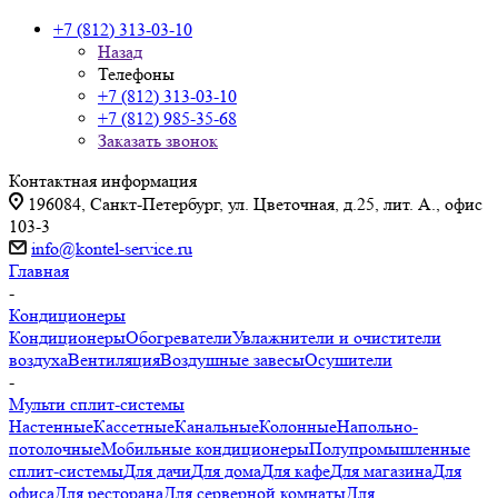
+7 (812) 313-03-10
Назад
Телефоны
+7 (812) 313-03-10
+7 (812) 985-35-68
Заказать звонок
Контактная информация
196084, Санкт-Петербург, ул. Цветочная, д.25, лит. А., офис
103-3
info@kontel-service.ru
Главная
-
Кондиционеры
Кондиционеры
Обогреватели
Увлажнители и очистители
воздуха
Вентиляция
Воздушные завесы
Осушители
-
Мульти сплит-системы
Настенные
Кассетные
Канальные
Колонные
Напольно-
потолочные
Мобильные кондиционеры
Полупромышленные
сплит-системы
Для дачи
Для дома
Для кафе
Для магазина
Для
офиса
Для ресторана
Для серверной комнаты
Для