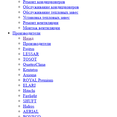
Ремонт кондиционеров
Обслуживание кондиционеров
Обслуживание тепловых завес
Установка тепловых завес
Ремонт вентиляции
Монтаж вентиляции
Производители
Назад
Производители
Fujitsu
LESSAR
TOSOT
QuattroClima
Kentatsu
Axioma
ROYAL Premium
ELARI
Hitachi
Firelight
SHUFT
Hidros
AERIAL
BONECO