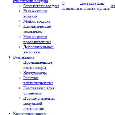
очистители воздуха
О
Доставка
Как
Очистители воздуха
А
компании
и оплата
купить
Увлажнители
воздуха
Мойки воздуха
Климатические
комплексы
Увлажнители
промышленные
Дополнительные
элементы
Вентиляция
Промышленные
вентиляторы
Воздуховоды
Решетки
вентиляционные
Компактные вент
установки
Прочие элементы
модульной
вентиляции
Воздушные завесы