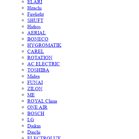
ELARI
Hitachi
Firelight
SHUFT
Hidros
AERIAL
BONECO
HYGROMATIK
CAREL
ROTATION
AC ELECTRIC
TOSHIBA
Midea
FUNAI
ZILON
ME
ROYAL Clima
ONE AIR
BOSCH
LG
Daikin
Daichi
ELECTROLUX