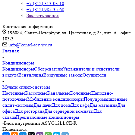
+7 (812) 313-03-10
+7 (812) 985-35-68
Заказать звонок
Контактная информация
196084, Санкт-Петербург, ул. Цветочная, д.25, лит. А., офис
103-3
info@kontel-service.ru
Главная
-
Кондиционеры
Кондиционеры
Обогреватели
Увлажнители и очистители
воздуха
Вентиляция
Воздушные завесы
Осушители
-
Мульти сплит-системы
Настенные
Кассетные
Канальные
Колонные
Напольно-
потолочные
Мобильные кондиционеры
Полупромышленные
сплит-системы
Для дачи
Для дома
Для кафе
Для магазина
Для
офиса
Для ресторана
Для серверной комнаты
Для
склада
Прецизионные кондиционеры
-
Блок внутренний ASYG12LLCE-R
Поделиться