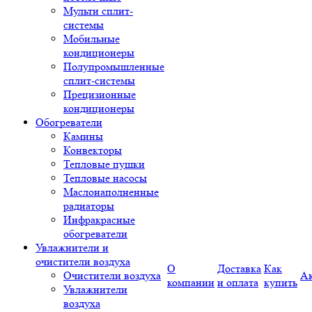
Мульти сплит-
системы
Мобильные
кондиционеры
Полупромышленные
сплит-системы
Прецизионные
кондиционеры
Обогреватели
Камины
Конвекторы
Тепловые пушки
Тепловые насосы
Маслонаполненные
радиаторы
Инфракрасные
обогреватели
Увлажнители и
очистители воздуха
О
Доставка
Как
Очистители воздуха
А
компании
и оплата
купить
Увлажнители
воздуха