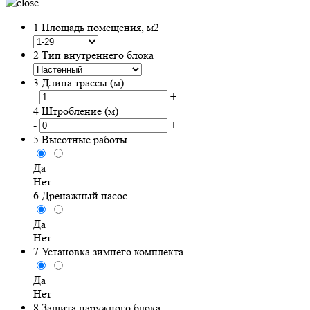
1
Площадь помещения, м2
2
Тип внутреннего блока
3
Длина трассы (м)
-
+
4
Штробление (м)
-
+
5
Высотные работы
Да
Нет
6
Дренажный насос
Да
Нет
7
Установка зимнего комплекта
Да
Нет
8
Защита наружного блока