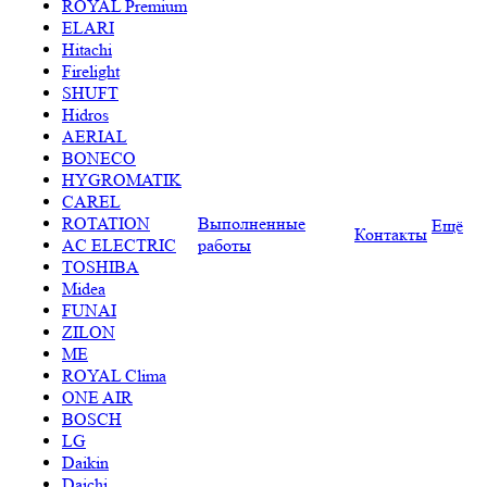
ROYAL Premium
ELARI
Hitachi
Firelight
SHUFT
Hidros
AERIAL
BONECO
HYGROMATIK
CAREL
ROTATION
Выполненные
Ещё
Контакты
AC ELECTRIC
работы
TOSHIBA
Midea
FUNAI
ZILON
ME
ROYAL Clima
ONE AIR
BOSCH
LG
Daikin
Daichi