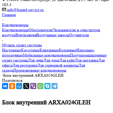
103-3
info@kontel-service.ru
Главная
-
Кондиционеры
Кондиционеры
Обогреватели
Увлажнители и очистители
воздуха
Вентиляция
Воздушные завесы
Осушители
-
Мульти сплит-системы
Настенные
Кассетные
Канальные
Колонные
Напольно-
потолочные
Мобильные кондиционеры
Полупромышленные
сплит-системы
Для дачи
Для дома
Для кафе
Для магазина
Для
офиса
Для ресторана
Для серверной комнаты
Для
склада
Прецизионные кондиционеры
-
Блок внутренний ARXA024GLEH
Поделиться
Блок внутренний ARXA024GLEH