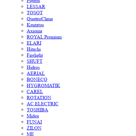
Fujitsu
LESSAR
TOSOT
QuattroClima
Kentatsu
Axioma
ROYAL Premium
ELARI
Hitachi
Firelight
SHUFT
Hidros
AERIAL
BONECO
HYGROMATIK
CAREL
ROTATION
AC ELECTRIC
TOSHIBA
Midea
FUNAI
ZILON
ME