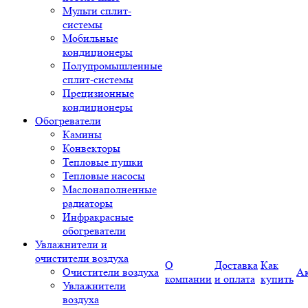
Мульти сплит-
системы
Мобильные
кондиционеры
Полупромышленные
сплит-системы
Прецизионные
кондиционеры
Обогреватели
Камины
Конвекторы
Тепловые пушки
Тепловые насосы
Маслонаполненные
радиаторы
Инфракрасные
обогреватели
Увлажнители и
очистители воздуха
О
Доставка
Как
Очистители воздуха
А
компании
и оплата
купить
Увлажнители
воздуха