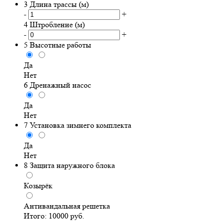
3
Длина трассы (м)
-
+
4
Штробление (м)
-
+
5
Высотные работы
Да
Нет
6
Дренажный насос
Да
Нет
7
Установка зимнего комплекта
Да
Нет
8
Защита наружного блока
Козырёк
Антивандальная решетка
Итого:
10000
руб.