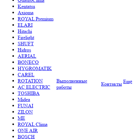
QuattroClima
Kentatsu
Axioma
ROYAL Premium
ELARI
Hitachi
Firelight
SHUFT
Hidros
AERIAL
BONECO
HYGROMATIK
CAREL
ROTATION
Выполненные
Ещё
Контакты
AC ELECTRIC
работы
TOSHIBA
Midea
FUNAI
ZILON
ME
ROYAL Clima
ONE AIR
BOSCH