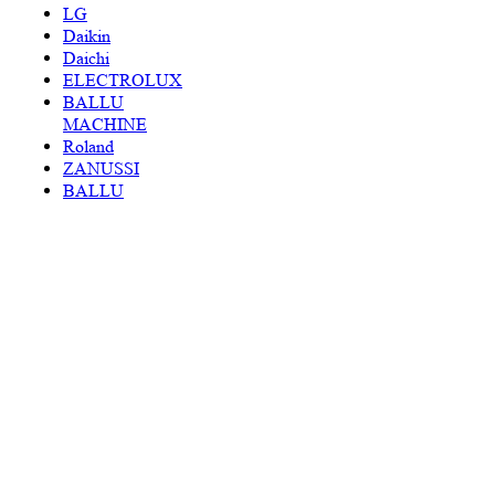
LG
Daikin
Daichi
ELECTROLUX
BALLU
MACHINE
Roland
ZANUSSI
BALLU