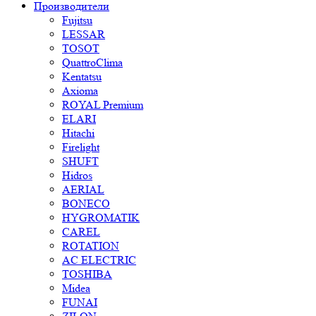
Производители
Fujitsu
LESSAR
TOSOT
QuattroClima
Kentatsu
Axioma
ROYAL Premium
ELARI
Hitachi
Firelight
SHUFT
Hidros
AERIAL
BONECO
HYGROMATIK
CAREL
ROTATION
AC ELECTRIC
TOSHIBA
Midea
FUNAI