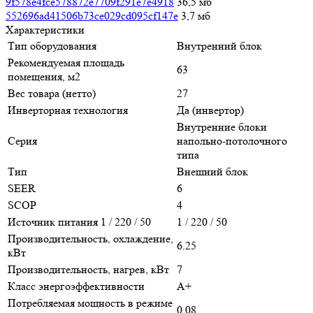
9f578e4fce578872e7709f291e7e4918
36,5 мб
552696ad41506b73ce029cd095cf147e
3,7 мб
Характеристики
Тип оборудования
Внутренний блок
Рекомендуемая площадь
63
помещения, м2
Вес товара (нетто)
27
Инверторная технология
Да (инвертор)
Внутренние блоки
Серия
напольно-потолочного
типа
Тип
Внешний блок
SEER
6
SCOP
4
Источник питания 1 / 220 / 50
1 / 220 / 50
Производительность, охлаждение,
6.25
кВт
Производительность, нагрев, кВт
7
Класс энергоэффективности
A+
Потребляемая мощность в режиме
0.08