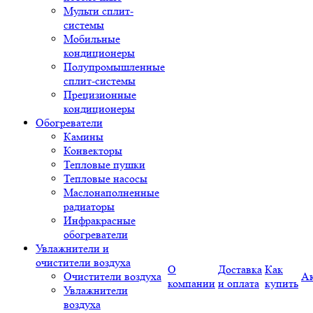
Мульти сплит-
системы
Мобильные
кондиционеры
Полупромышленные
сплит-системы
Прецизионные
кондиционеры
Обогреватели
Камины
Конвекторы
Тепловые пушки
Тепловые насосы
Маслонаполненные
радиаторы
Инфракрасные
обогреватели
Увлажнители и
очистители воздуха
О
Доставка
Как
Очистители воздуха
А
компании
и оплата
купить
Увлажнители
воздуха