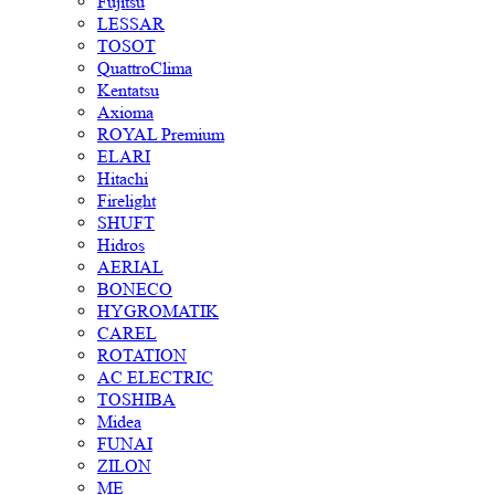
Fujitsu
LESSAR
TOSOT
QuattroClima
Kentatsu
Axioma
ROYAL Premium
ELARI
Hitachi
Firelight
SHUFT
Hidros
AERIAL
BONECO
HYGROMATIK
CAREL
ROTATION
AC ELECTRIC
TOSHIBA
Midea
FUNAI
ZILON
ME