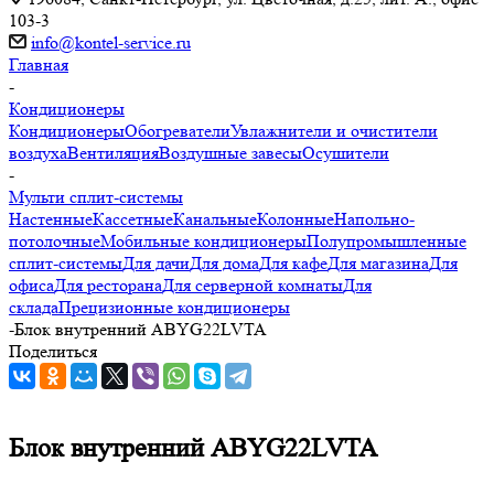
103-3
info@kontel-service.ru
Главная
-
Кондиционеры
Кондиционеры
Обогреватели
Увлажнители и очистители
воздуха
Вентиляция
Воздушные завесы
Осушители
-
Мульти сплит-системы
Настенные
Кассетные
Канальные
Колонные
Напольно-
потолочные
Мобильные кондиционеры
Полупромышленные
сплит-системы
Для дачи
Для дома
Для кафе
Для магазина
Для
офиса
Для ресторана
Для серверной комнаты
Для
склада
Прецизионные кондиционеры
-
Блок внутренний ABYG22LVTA
Поделиться
Блок внутренний ABYG22LVTA