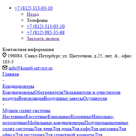
+7 (812) 313-03-10
Назад
Телефоны
+7 (812) 313-03-10
+7 (812) 985-35-68
Заказать звонок
Контактная информация
196084, Санкт-Петербург, ул. Цветочная, д.25, лит. А., офис
103-3
info@kontel-service.ru
Главная
-
Кондиционеры
Кондиционеры
Обогреватели
Увлажнители и очистители
воздуха
Вентиляция
Воздушные завесы
Осушители
-
Мульти сплит-системы
Настенные
Кассетные
Канальные
Колонные
Напольно-
потолочные
Мобильные кондиционеры
Полупромышленные
сплит-системы
Для дачи
Для дома
Для кафе
Для магазина
Для
офиса
Для ресторана
Для серверной комнаты
Для