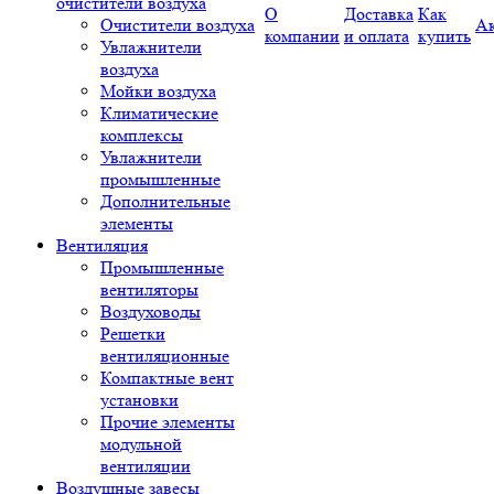
очистители воздуха
О
Доставка
Как
Очистители воздуха
А
компании
и оплата
купить
Увлажнители
воздуха
Мойки воздуха
Климатические
комплексы
Увлажнители
промышленные
Дополнительные
элементы
Вентиляция
Промышленные
вентиляторы
Воздуховоды
Решетки
вентиляционные
Компактные вент
установки
Прочие элементы
модульной
вентиляции
Воздушные завесы