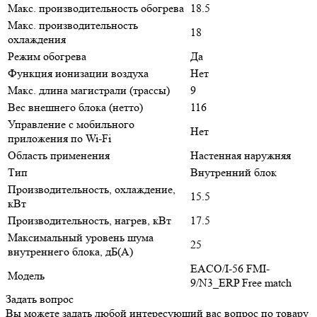
Макс. производительность обогрева
18.5
Макс. производительность
18
охлаждения
Режим обогрева
Да
Функция ионизации воздуха
Нет
Макс. длина магистрали (трассы)
9
Вес внешнего блока (нетто)
116
Управление c мобильного
Нет
приложения по Wi-Fi
Область применения
Настенная наружняя
Тип
Внутренний блок
Производительность, охлаждение,
15.5
кВт
Производительность, нагрев, кВт
17.5
Максимальный уровень шума
25
внутреннего блока, дБ(А)
EACO/I-56 FMI-
Модель
9/N3_ERP Free match
Задать вопрос
Вы можете задать любой интересующий вас вопрос по товару