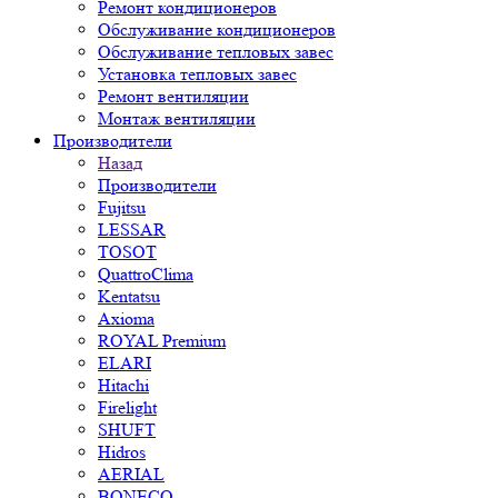
Ремонт кондиционеров
Обслуживание кондиционеров
Обслуживание тепловых завес
Установка тепловых завес
Ремонт вентиляции
Монтаж вентиляции
Производители
Назад
Производители
Fujitsu
LESSAR
TOSOT
QuattroClima
Kentatsu
Axioma
ROYAL Premium
ELARI
Hitachi
Firelight
SHUFT
Hidros
AERIAL
BONECO