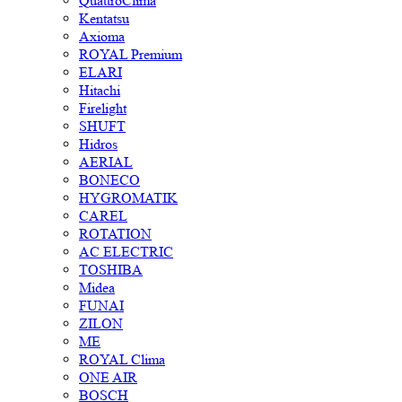
QuattroClima
Kentatsu
Axioma
ROYAL Premium
ELARI
Hitachi
Firelight
SHUFT
Hidros
AERIAL
BONECO
HYGROMATIK
CAREL
ROTATION
AC ELECTRIC
TOSHIBA
Midea
FUNAI
ZILON
ME
ROYAL Clima
ONE AIR
BOSCH