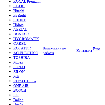
ROYAL Premium
ELARI
Hitachi
Firelight
SHUFT
Hidros
AERIAL
BONECO
HYGROMATIK
CAREL
ROTATION
Выполненные
Ещё
Контакты
AC ELECTRIC
работы
TOSHIBA
Midea
FUNAI
ZILON
ME
ROYAL Clima
ONE AIR
BOSCH
LG
Daikin
Daichi