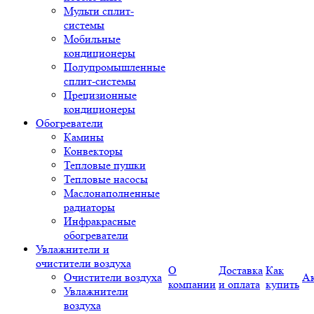
Мульти сплит-
системы
Мобильные
кондиционеры
Полупромышленные
сплит-системы
Прецизионные
кондиционеры
Обогреватели
Камины
Конвекторы
Тепловые пушки
Тепловые насосы
Маслонаполненные
радиаторы
Инфракрасные
обогреватели
Увлажнители и
очистители воздуха
О
Доставка
Как
Очистители воздуха
А
компании
и оплата
купить
Увлажнители
воздуха