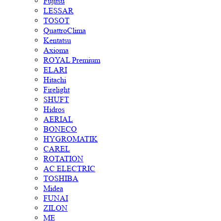
Fujitsu
LESSAR
TOSOT
QuattroClima
Kentatsu
Axioma
ROYAL Premium
ELARI
Hitachi
Firelight
SHUFT
Hidros
AERIAL
BONECO
HYGROMATIK
CAREL
ROTATION
AC ELECTRIC
TOSHIBA
Midea
FUNAI
ZILON
ME