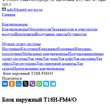
103-3
info@kontel-service.ru
Главная
-
Кондиционеры
Кондиционеры
Обогреватели
Увлажнители и очистители
воздуха
Вентиляция
Воздушные завесы
Осушители
-
Мульти сплит-системы
Настенные
Кассетные
Канальные
Колонные
Напольно-
потолочные
Мобильные кондиционеры
Полупромышленные
сплит-системы
Для дачи
Для дома
Для кафе
Для магазина
Для
офиса
Для ресторана
Для серверной комнаты
Для
склада
Прецизионные кондиционеры
-
Блок наружный T18H-FM4/O
Поделиться
Блок наружный T18H-FM4/O