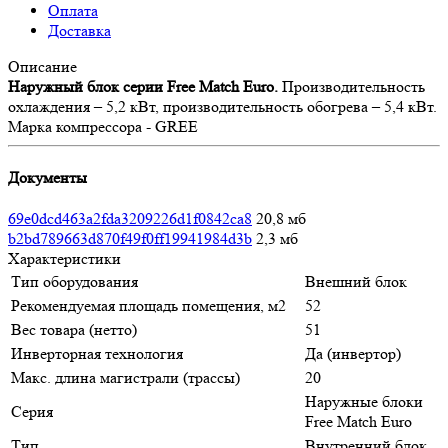
Оплата
Доставка
Описание
Наружный блок серии Free Match Euro.
Производительность
охлаждения – 5,2 кВт, производительность обогрева – 5,4 кВт.
Марка компрессора - GREE
Документы
69e0dcd463a2fda3209226d1f0842ca8
20,8 мб
b2bd789663d870f49f0ff19941984d3b
2,3 мб
Характеристики
Тип оборудования
Внешний блок
Рекомендуемая площадь помещения, м2
52
Вес товара (нетто)
51
Инверторная технология
Да (инвертор)
Макс. длина магистрали (трассы)
20
Наружные блоки
Серия
Free Match Euro
Тип
Внутренний блок