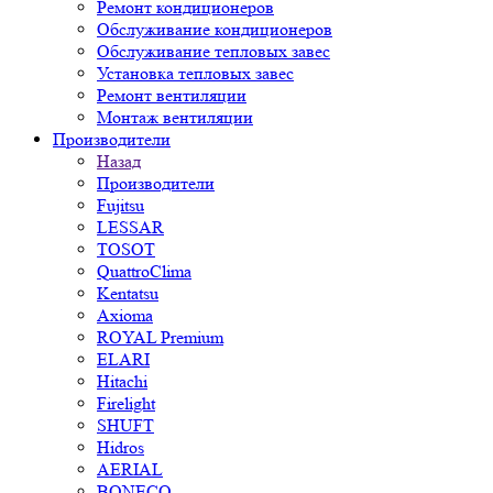
Ремонт кондиционеров
Обслуживание кондиционеров
Обслуживание тепловых завес
Установка тепловых завес
Ремонт вентиляции
Монтаж вентиляции
Производители
Назад
Производители
Fujitsu
LESSAR
TOSOT
QuattroClima
Kentatsu
Axioma
ROYAL Premium
ELARI
Hitachi
Firelight
SHUFT
Hidros
AERIAL
BONECO