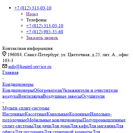
+7 (812) 313-03-10
Назад
Телефоны
+7 (812) 313-03-10
+7 (812) 985-35-68
Заказать звонок
Контактная информация
196084, Санкт-Петербург, ул. Цветочная, д.25, лит. А., офис
103-3
info@kontel-service.ru
Главная
-
Кондиционеры
Кондиционеры
Обогреватели
Увлажнители и очистители
воздуха
Вентиляция
Воздушные завесы
Осушители
-
Мульти сплит-системы
Настенные
Кассетные
Канальные
Колонные
Напольно-
потолочные
Мобильные кондиционеры
Полупромышленные
сплит-системы
Для дачи
Для дома
Для кафе
Для магазина
Для
офиса
Для ресторана
Для серверной комнаты
Для