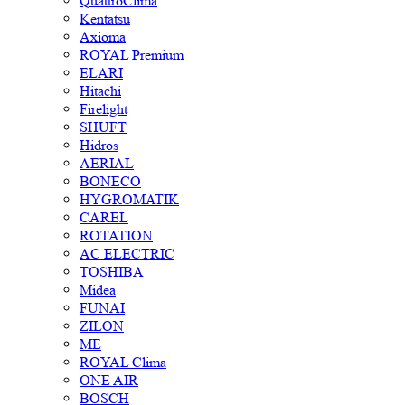
QuattroClima
Kentatsu
Axioma
ROYAL Premium
ELARI
Hitachi
Firelight
SHUFT
Hidros
AERIAL
BONECO
HYGROMATIK
CAREL
ROTATION
AC ELECTRIC
TOSHIBA
Midea
FUNAI
ZILON
ME
ROYAL Clima
ONE AIR
BOSCH