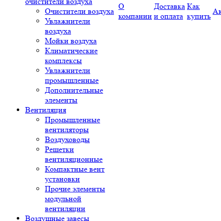
очистители воздуха
О
Доставка
Как
Очистители воздуха
А
компании
и оплата
купить
Увлажнители
воздуха
Мойки воздуха
Климатические
комплексы
Увлажнители
промышленные
Дополнительные
элементы
Вентиляция
Промышленные
вентиляторы
Воздуховоды
Решетки
вентиляционные
Компактные вент
установки
Прочие элементы
модульной
вентиляции
Воздушные завесы