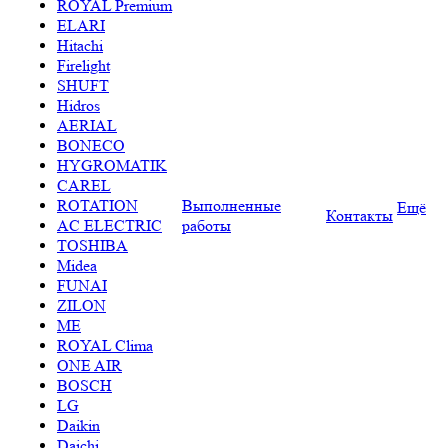
ROYAL Premium
ELARI
Hitachi
Firelight
SHUFT
Hidros
AERIAL
BONECO
HYGROMATIK
CAREL
ROTATION
Выполненные
Ещё
Контакты
AC ELECTRIC
работы
TOSHIBA
Midea
FUNAI
ZILON
ME
ROYAL Clima
ONE AIR
BOSCH
LG
Daikin
Daichi