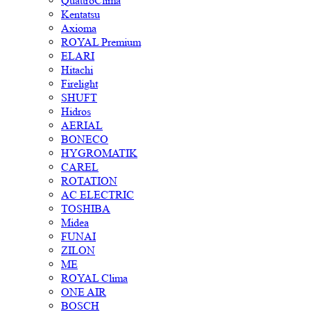
QuattroClima
Kentatsu
Axioma
ROYAL Premium
ELARI
Hitachi
Firelight
SHUFT
Hidros
AERIAL
BONECO
HYGROMATIK
CAREL
ROTATION
AC ELECTRIC
TOSHIBA
Midea
FUNAI
ZILON
ME
ROYAL Clima
ONE AIR
BOSCH