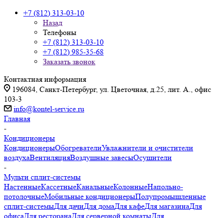
+7 (812) 313-03-10
Назад
Телефоны
+7 (812) 313-03-10
+7 (812) 985-35-68
Заказать звонок
Контактная информация
196084, Санкт-Петербург, ул. Цветочная, д.25, лит. А., офис
103-3
info@kontel-service.ru
Главная
-
Кондиционеры
Кондиционеры
Обогреватели
Увлажнители и очистители
воздуха
Вентиляция
Воздушные завесы
Осушители
-
Мульти сплит-системы
Настенные
Кассетные
Канальные
Колонные
Напольно-
потолочные
Мобильные кондиционеры
Полупромышленные
сплит-системы
Для дачи
Для дома
Для кафе
Для магазина
Для
офиса
Для ресторана
Для серверной комнаты
Для