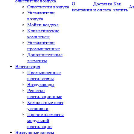
очистители воздуха
О
Доставка
Как
Очистители воздуха
А
компании
и оплата
купить
Увлажнители
воздуха
Мойки воздуха
Климатические
комплексы
Увлажнители
промышленные
Дополнительные
элементы
Вентиляция
Промышленные
вентиляторы
Воздуховоды
Решетки
вентиляционные
Компактные вент
установки
Прочие элементы
модульной
вентиляции
Воздушные завесы