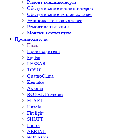
Ремонт кондиционеров
Обслуживание кондиционеров
Обслуживание тепловых завес
Установка тепловых завес
Ремонт вентиляции
Монтаж вентиляции
Производители
Назад
Производители
Fujitsu
LESSAR
TOSOT
QuattroClima
Kentatsu
Axioma
ROYAL Premium
ELARI
Hitachi
Firelight
SHUFT
Hidros
AERIAL
BONECO