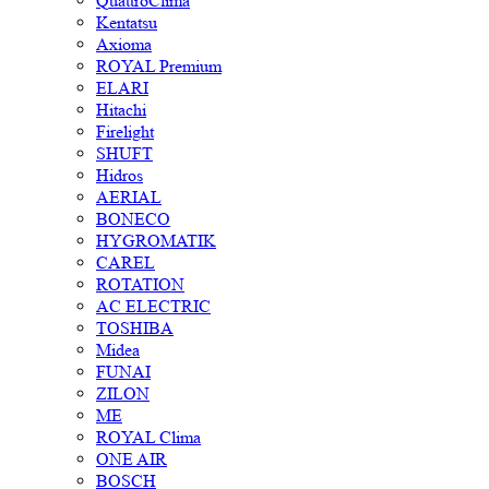
QuattroClima
Kentatsu
Axioma
ROYAL Premium
ELARI
Hitachi
Firelight
SHUFT
Hidros
AERIAL
BONECO
HYGROMATIK
CAREL
ROTATION
AC ELECTRIC
TOSHIBA
Midea
FUNAI
ZILON
ME
ROYAL Clima
ONE AIR
BOSCH