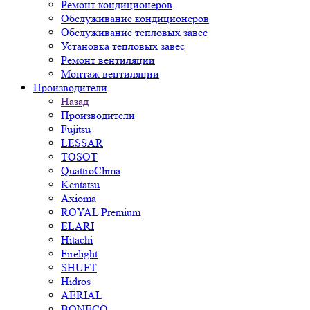
Ремонт кондиционеров
Обслуживание кондиционеров
Обслуживание тепловых завес
Установка тепловых завес
Ремонт вентиляции
Монтаж вентиляции
Производители
Назад
Производители
Fujitsu
LESSAR
TOSOT
QuattroClima
Kentatsu
Axioma
ROYAL Premium
ELARI
Hitachi
Firelight
SHUFT
Hidros
AERIAL
BONECO