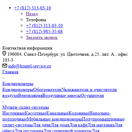
+7 (812) 313-03-10
Назад
Телефоны
+7 (812) 313-03-10
+7 (812) 985-35-68
Заказать звонок
Контактная информация
196084, Санкт-Петербург, ул. Цветочная, д.25, лит. А., офис
103-3
info@kontel-service.ru
Главная
-
Кондиционеры
Кондиционеры
Обогреватели
Увлажнители и очистители
воздуха
Вентиляция
Воздушные завесы
Осушители
-
Мульти сплит-системы
Настенные
Кассетные
Канальные
Колонные
Напольно-
потолочные
Мобильные кондиционеры
Полупромышленные
сплит-системы
Для дачи
Для дома
Для кафе
Для магазина
Для
офиса
Для ресторана
Для серверной комнаты
Для