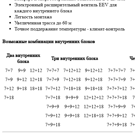
Электронный расширительный вентиль EEV для
каждого внутреннего блока
Легкость монтажа
Увеличенная трасса до 60 м
Точное поддержание температуры - климат-контроль
Возможные комбинации внутренних блоков
Два внутренних
Три внутренних блока
Че
блока
7+7
9+9
12+12
7+7+7
7+12+12
9+12+12
7+7+7+7
7+
7+9
9+12
12+18
7+7+9
7+12+18
9+12+18
7+7+7+9
7+
7+12
9+18
18+18
7+7+12
7+18+18
9+18+18
7+7+7+12
7+
7+18
7+7+18
9+9+9
12+12+12
7+7+7+18
7
7+9+9
9+9+12
12+12+18
7+7+9+9
7
7+9+12
9+9+18
12+18+18
7+7+9+12
7
7+9+18
7+7+9+18
7+