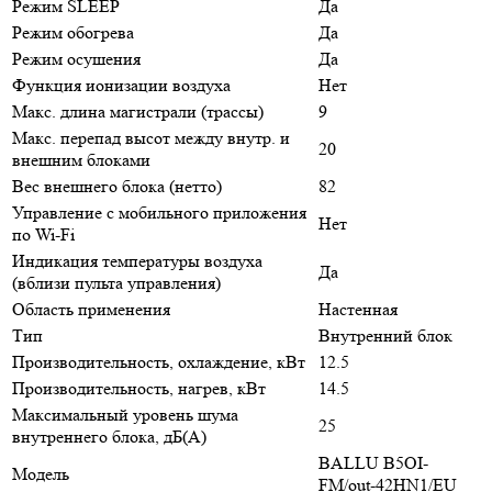
Режим SLEEP
Да
Режим обогрева
Да
Режим осушения
Да
Функция ионизации воздуха
Нет
Макс. длина магистрали (трассы)
9
Макс. перепад высот между внутр. и
20
внешним блоками
Вес внешнего блока (нетто)
82
Управление c мобильного приложения
Нет
по Wi-Fi
Индикация температуры воздуха
Да
(вблизи пульта управления)
Область применения
Настенная
Тип
Внутренний блок
Производительность, охлаждение, кВт
12.5
Производительность, нагрев, кВт
14.5
Максимальный уровень шума
25
внутреннего блока, дБ(А)
BALLU B5OI-
Модель
FM/out-42HN1/EU