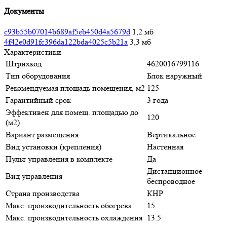
Документы
c93b55b07014b689af5eb450d4a5679d
1,2 мб
4f42e0d91fc396da122bda4025c5b21a
3,3 мб
Характеристики
Штрихкод
4620016799116
Тип оборудования
Блок наружный
Рекомендуемая площадь помещения, м2
125
Гарантийный срок
3 года
Эффективен для помещ. площадью до
120
(м2)
Вариант размещения
Вертикальное
Вид установки (крепления)
Настенная
Пульт управления в комплекте
Да
Дистанционное
Вид управления
беспроводное
Страна производства
КНР
Макс. производительность обогрева
15
Макс. производительность охлаждения
13.5