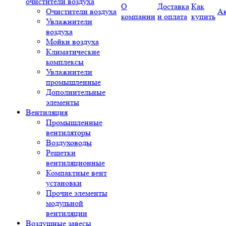
очистители воздуха
О
Доставка
Как
Очистители воздуха
А
компании
и оплата
купить
Увлажнители
воздуха
Мойки воздуха
Климатические
комплексы
Увлажнители
промышленные
Дополнительные
элементы
Вентиляция
Промышленные
вентиляторы
Воздуховоды
Решетки
вентиляционные
Компактные вент
установки
Прочие элементы
модульной
вентиляции
Воздушные завесы