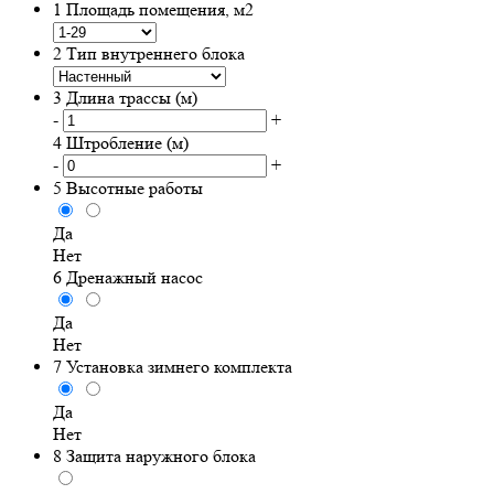
1
Площадь помещения, м2
2
Тип внутреннего блока
3
Длина трассы (м)
-
+
4
Штробление (м)
-
+
5
Высотные работы
Да
Нет
6
Дренажный насос
Да
Нет
7
Установка зимнего комплекта
Да
Нет
8
Защита наружного блока