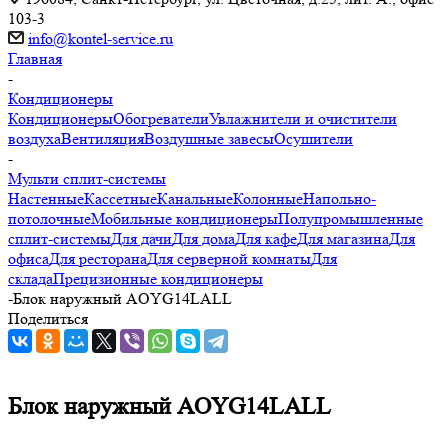
103-3
info@kontel-service.ru
Главная
-
Кондиционеры
Кондиционеры
Обогреватели
Увлажнители и очистители
воздуха
Вентиляция
Воздушные завесы
Осушители
-
Мульти сплит-системы
Настенные
Кассетные
Канальные
Колонные
Напольно-
потолочные
Мобильные кондиционеры
Полупромышленные
сплит-системы
Для дачи
Для дома
Для кафе
Для магазина
Для
офиса
Для ресторана
Для серверной комнаты
Для
склада
Прецизионные кондиционеры
-
Блок наружный AOYG14LALL
Поделиться
Блок наружный AOYG14LALL