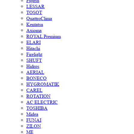
Fujitsu
LESSAR
TOSOT
QuattroClima
Kentatsu
Axioma
ROYAL Premium
ELARI
Hitachi
Firelight
SHUFT
Hidros
AERIAL
BONECO
HYGROMATIK
CAREL
ROTATION
AC ELECTRIC
TOSHIBA
Midea
FUNAI
ZILON
ME