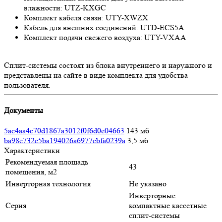
влажности: UTZ-KXGC
Комплект кабеля связи: UTY-XWZX
Кабель для внешних соединений: UTD-ECS5A
Комплект подачи свежего воздуха: UTY-VXAA
Сплит-системы состоят из блока внутреннего и наружного и
представлены на сайте в виде комплекта для удобства
пользователя.
Документы
5ac4aa4c70d1867a3012f0f6d0e04663
143 мб
ba98e732e5ba194026a6977ebfa0239a
3,5 мб
Характеристики
Рекомендуемая площадь
43
помещения, м2
Инверторная технология
Не указано
Инверторные
Серия
компактные кассетные
сплит-системы