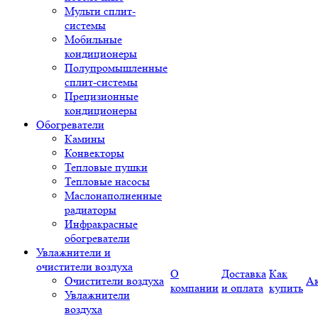
Мульти сплит-
системы
Мобильные
кондиционеры
Полупромышленные
сплит-системы
Прецизионные
кондиционеры
Обогреватели
Камины
Конвекторы
Тепловые пушки
Тепловые насосы
Маслонаполненные
радиаторы
Инфракрасные
обогреватели
Увлажнители и
очистители воздуха
О
Доставка
Как
Очистители воздуха
А
компании
и оплата
купить
Увлажнители
воздуха