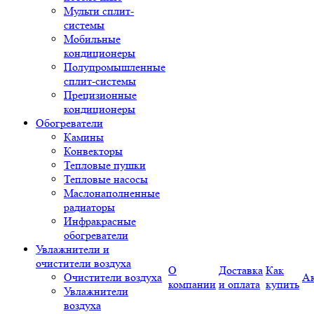
Мульти сплит-
системы
Мобильные
кондиционеры
Полупромышленные
сплит-системы
Прецизионные
кондиционеры
Обогреватели
Камины
Конвекторы
Тепловые пушки
Тепловые насосы
Маслонаполненные
радиаторы
Инфракрасные
обогреватели
Увлажнители и
очистители воздуха
О
Доставка
Как
Очистители воздуха
А
компании
и оплата
купить
Увлажнители
воздуха