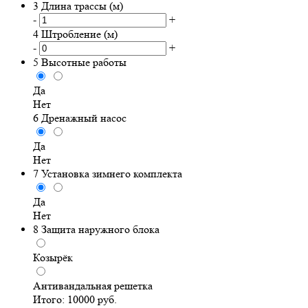
3
Длина трассы (м)
-
+
4
Штробление (м)
-
+
5
Высотные работы
Да
Нет
6
Дренажный насос
Да
Нет
7
Установка зимнего комплекта
Да
Нет
8
Защита наружного блока
Козырёк
Антивандальная решетка
Итого:
10000
руб.