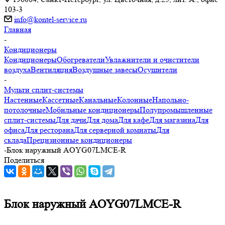
103-3
info@kontel-service.ru
Главная
-
Кондиционеры
Кондиционеры
Обогреватели
Увлажнители и очистители
воздуха
Вентиляция
Воздушные завесы
Осушители
-
Мульти сплит-системы
Настенные
Кассетные
Канальные
Колонные
Напольно-
потолочные
Мобильные кондиционеры
Полупромышленные
сплит-системы
Для дачи
Для дома
Для кафе
Для магазина
Для
офиса
Для ресторана
Для серверной комнаты
Для
склада
Прецизионные кондиционеры
-
Блок наружный AOYG07LMCE-R
Поделиться
Блок наружный AOYG07LMCE-R