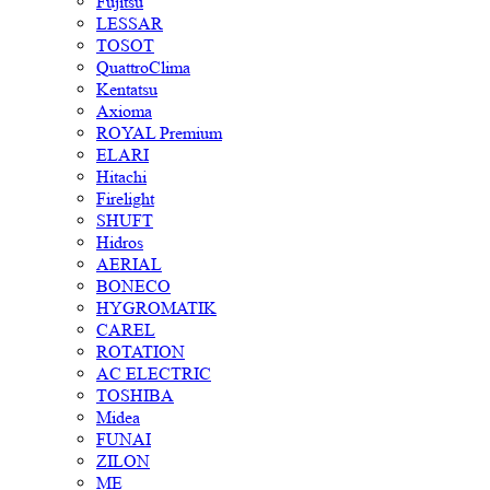
Fujitsu
LESSAR
TOSOT
QuattroClima
Kentatsu
Axioma
ROYAL Premium
ELARI
Hitachi
Firelight
SHUFT
Hidros
AERIAL
BONECO
HYGROMATIK
CAREL
ROTATION
AC ELECTRIC
TOSHIBA
Midea
FUNAI
ZILON
ME