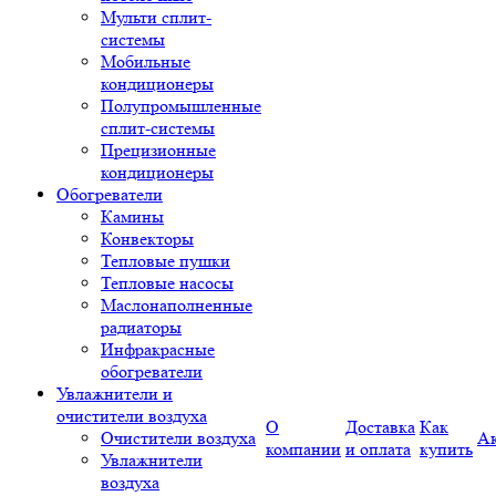
Мульти сплит-
системы
Мобильные
кондиционеры
Полупромышленные
сплит-системы
Прецизионные
кондиционеры
Обогреватели
Камины
Конвекторы
Тепловые пушки
Тепловые насосы
Маслонаполненные
радиаторы
Инфракрасные
обогреватели
Увлажнители и
очистители воздуха
О
Доставка
Как
Очистители воздуха
А
компании
и оплата
купить
Увлажнители
воздуха