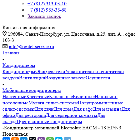
+7 (812) 313-03-10
+7 (812) 985-35-68
Заказать звонок
Контактная информация
196084, Санкт-Петербург, ул. Цветочная, д.25, лит. А., офис
103-3
info@kontel-service.ru
Главная
-
Кондиционеры
Кондиционеры
Обогреватели
Увлажнители и очистители
воздуха
Вентиляция
Воздушные завесы
Осушители
-
Мобильные кондиционеры
Настенные
Кассетные
Канальные
Колонные
Напольно-
потолочные
Мульти сплит-системы
Полупромышленные
сплит-системы
Для дачи
Для дома
Для кафе
Для магазина
Для
офиса
Для ресторана
Для серверной комнаты
Для
склада
Прецизионные кондиционеры
-
Кондиционер мобильный Electrolux EACM - 18 НP/N3
Поделиться