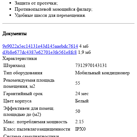
Защита от протечки;
Противопылевой моющийся фильтр;
Удобные шасси для перемещения.
Документы
9e9022a5ec14131e43d145aaebdc7614
4 мб
d3b8e677dc4387e62701e3fe561e8fc8
1,9 мб
Характеристики
Штрихкод
7312970143131
Тип оборудования
Мобильный кондиционер
Рекомендуемая площадь
55
помещения, м2
Гарантийный срок
24 мес
Цвет корпуса
Белый
Эффективен для помещ.
50
площадью до (м2)
Макс. потребляемая мощность
2.15
Класс пылевлагозащищенности
IPX0
Система самодиагностики