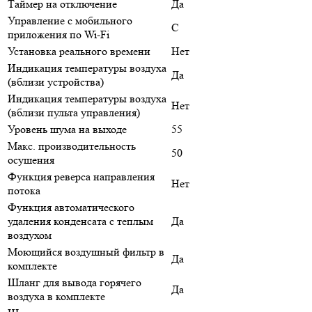
Таймер на отключение
Да
Управление c мобильного
С
приложения по Wi-Fi
Установка реального времени
Нет
Индикация температуры воздуха
Да
(вблизи устройства)
Индикация температуры воздуха
Нет
(вблизи пульта управления)
Уровень шума на выходе
55
Макс. производительность
50
осушения
Функция реверса направления
Нет
потока
Функция автоматического
удаления конденсата с теплым
Да
воздухом
Моющийся воздушный фильтр в
Да
комплекте
Шланг для вывода горячего
Да
воздуха в комплекте