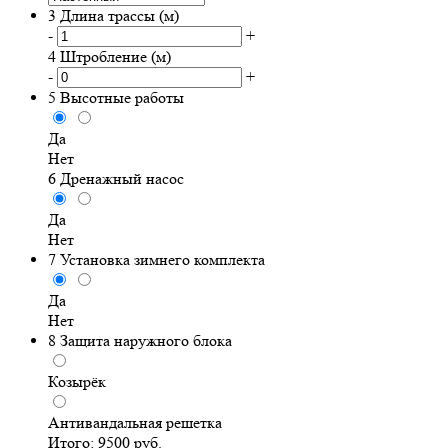
3
Длина трассы (м)
-
+
4
Штробление (м)
-
+
5
Высотные работы
Да
Нет
6
Дренажный насос
Да
Нет
7
Установка зимнего комплекта
Да
Нет
8
Защита наружного блока
Козырёк
Антивандальная решетка
Итого:
9500
руб.