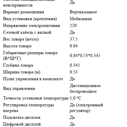
Да
неисправности
Вариант размещения
Вертикальное
Вид установки (крепления)
Мобильная
Напряжение электропитания
220
Сетевой кабель с вилкой
Да
Вес товара (нетто)
37.5
Высота товара
0.84
Габаритные размеры товара
0,84*0,53*0,345
(В*Ш*Г)
Глубина товара
0.345
Ширина товара (м)
0.53
Пульт управления в комплекте
Да
Дистанционное
Вид управления
беспроводное
Точность установки температуры
1,0 °С
Регулировка температуры
Да (электронный
нагрева
регулятор)
Подсветка дисплея
Да
Цифровой дисплей
Да