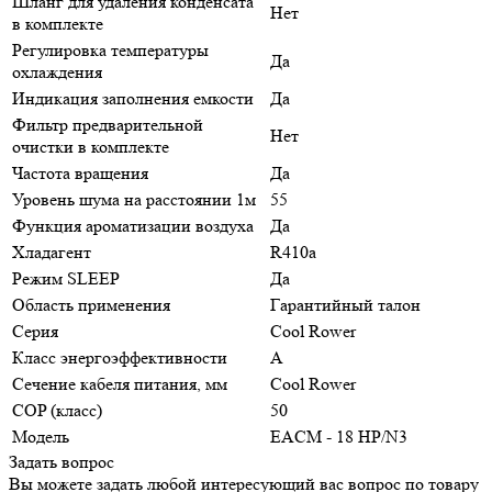
Шланг для удаления конденсата
Нет
в комплекте
Регулировка температуры
Да
охлаждения
Индикация заполнения емкости
Да
Фильтр предварительной
Нет
очистки в комплекте
Частота вращения
Да
Уровень шума на расстоянии 1м
55
Функция ароматизации воздуха
Да
Хладагент
R410a
Режим SLEEP
Да
Область применения
Гарантийный талон
Серия
Cool Rower
Класс энергоэффективности
A
Сечение кабеля питания, мм
Cool Rower
COP (класс)
50
Модель
EACM - 18 НP/N3
Задать вопрос
Вы можете задать любой интересующий вас вопрос по товару