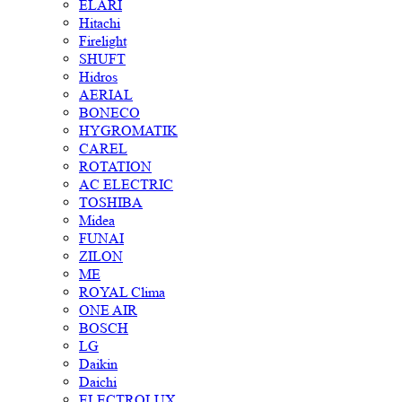
ELARI
Hitachi
Firelight
SHUFT
Hidros
AERIAL
BONECO
HYGROMATIK
CAREL
ROTATION
AC ELECTRIC
TOSHIBA
Midea
FUNAI
ZILON
ME
ROYAL Clima
ONE AIR
BOSCH
LG
Daikin
Daichi
ELECTROLUX