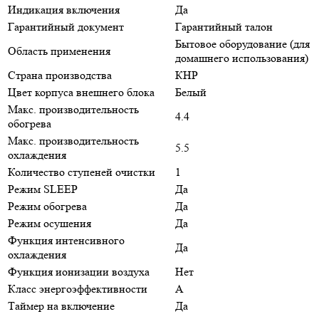
Индикация включения
Да
Гарантийный документ
Гарантийный талон
Бытовое оборудование (для
Область применения
домашнего использования)
Страна производства
КНР
Цвет корпуса внешнего блока
Белый
Макс. производительность
4.4
обогрева
Макс. производительность
5.5
охлаждения
Количество ступеней очистки
1
Режим SLEEP
Да
Режим обогрева
Да
Режим осушения
Да
Функция интенсивного
Да
охлаждения
Функция ионизации воздуха
Нет
Класс энергоэффективности
A
Таймер на включение
Да