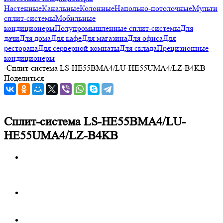
Настенные
Канальные
Колонные
Напольно-потолочные
Мульти
сплит-системы
Мобильные
кондиционеры
Полупромышленные сплит-системы
Для
дачи
Для дома
Для кафе
Для магазина
Для офиса
Для
ресторана
Для серверной комнаты
Для склада
Прецизионные
кондиционеры
-
Сплит-система LS-HE55BMA4/LU-HE55UMA4/LZ-B4KB
Поделиться
Сплит-система LS-HE55BMA4/LU-
HE55UMA4/LZ-B4KB