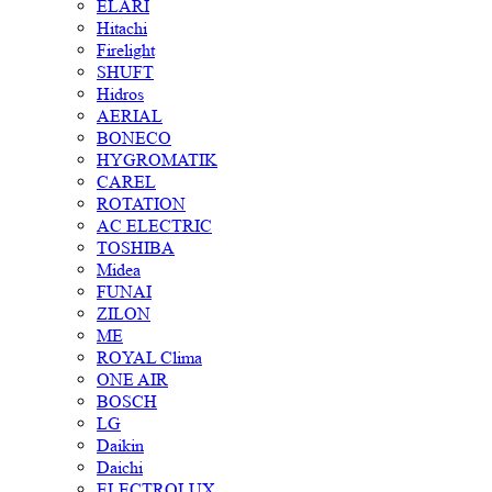
ELARI
Hitachi
Firelight
SHUFT
Hidros
AERIAL
BONECO
HYGROMATIK
CAREL
ROTATION
AC ELECTRIC
TOSHIBA
Midea
FUNAI
ZILON
ME
ROYAL Clima
ONE AIR
BOSCH
LG
Daikin
Daichi
ELECTROLUX