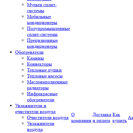
Мульти сплит-
системы
Мобильные
кондиционеры
Полупромышленные
сплит-системы
Прецизионные
кондиционеры
Обогреватели
Камины
Конвекторы
Тепловые пушки
Тепловые насосы
Маслонаполненные
радиаторы
Инфракрасные
обогреватели
Увлажнители и
очистители воздуха
О
Доставка
Как
Очистители воздуха
А
компании
и оплата
купить
Увлажнители
воздуха