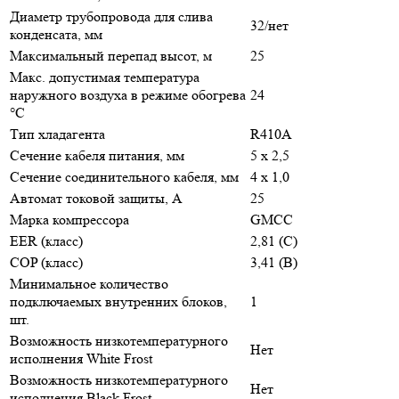
Диаметр трубопровода для слива
32/нет
конденсата, мм
Максимальный перепад высот, м
25
Макс. допустимая температура
наружного воздуха в режиме обогрева
24
°С
Тип хладагента
R410A
Сечение кабеля питания, мм
5 х 2,5
Сечение соединительного кабеля, мм
4 х 1,0
Автомат токовой защиты, A
25
Марка компрессора
GMCC
EER (класс)
2,81 (C)
COP (класс)
3,41 (B)
Минимальное количество
подключаемых внутренних блоков,
1
шт.
Возможность низкотемпературного
Нет
исполнения White Frost
Возможность низкотемпературного
Нет
исполнения Black Frost