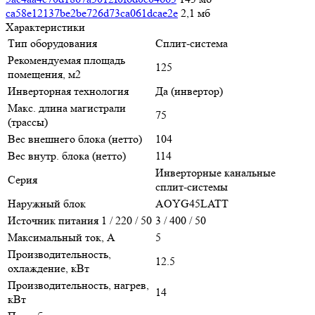
ca58e12137be2be726d73ca061dcae2e
2,1 мб
Характеристики
Тип оборудования
Сплит-система
Рекомендуемая площадь
125
помещения, м2
Инверторная технология
Да (инвертор)
Макс. длина магистрали
75
(трассы)
Вес внешнего блока (нетто)
104
Вес внутр. блока (нетто)
114
Инверторные канальные
Серия
сплит-системы
Наружный блок
AOYG45LATT
Источник питания 1 / 220 / 50
3 / 400 / 50
Максимальный ток, А
5
Производительность,
12.5
охлаждение, кВт
Производительность, нагрев,
14
кВт