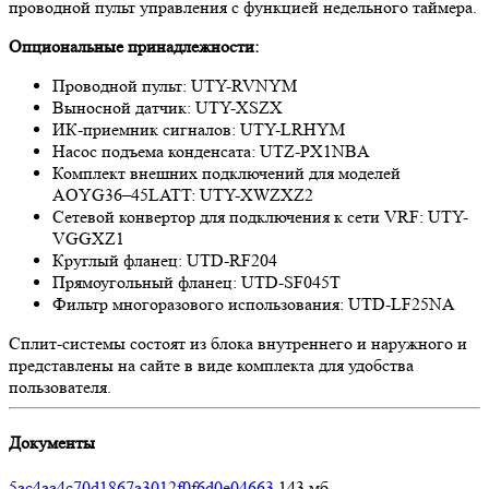
проводной пульт управления с функцией недельного таймера.
Опциональные принадлежности:
Проводной пульт: UTY-RVNYM
Выносной датчик: UTY-XSZX
ИК-приемник сигналов: UTY-LRHYM
Насос подъема конденсата: UTZ-PX1NBA
Комплект внешних подключений для моделей
AOYG36–45LATT: UTY-XWZXZ2
Сетевой конвертор для подключения к сети VRF: UTY-
VGGXZ1
Круглый фланец: UTD-RF204
Прямоугольный фланец: UTD-SF045T
Фильтр многоразового использования: UTD-LF25NA
Сплит-системы состоят из блока внутреннего и наружного и
представлены на сайте в виде комплекта для удобства
пользователя.
Документы
5ac4aa4c70d1867a3012f0f6d0e04663
143 мб