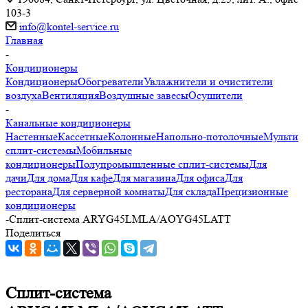
103-3
info@kontel-service.ru
Главная
-
Кондиционеры
Кондиционеры
Обогреватели
Увлажнители и очистители
воздуха
Вентиляция
Воздушные завесы
Осушители
-
Канальные кондиционеры
Настенные
Кассетные
Колонные
Напольно-потолочные
Мульти
сплит-системы
Мобильные
кондиционеры
Полупромышленные сплит-системы
Для
дачи
Для дома
Для кафе
Для магазина
Для офиса
Для
ресторана
Для серверной комнаты
Для склада
Прецизионные
кондиционеры
-
Сплит-система ARYG45LMLA/AOYG45LATT
Поделиться
Сплит-система