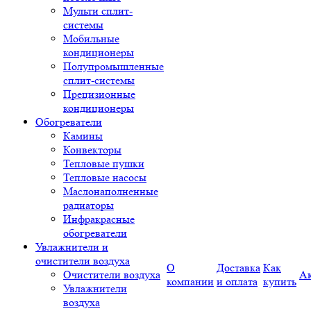
Мульти сплит-
системы
Мобильные
кондиционеры
Полупромышленные
сплит-системы
Прецизионные
кондиционеры
Обогреватели
Камины
Конвекторы
Тепловые пушки
Тепловые насосы
Маслонаполненные
радиаторы
Инфракрасные
обогреватели
Увлажнители и
очистители воздуха
О
Доставка
Как
Очистители воздуха
А
компании
и оплата
купить
Увлажнители
воздуха