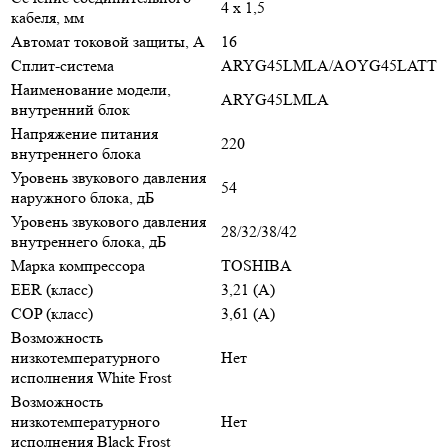
4 х 1,5
кабеля, мм
Автомат токовой защиты, A
16
Сплит-система
ARYG45LMLA/AOYG45LATT
Наименование модели,
ARYG45LMLA
внутренний блок
Напряжение питания
220
внутреннего блока
Уровень звукового давления
54
наружного блока, дБ
Уровень звукового давления
28/32/38/42
внутреннего блока, дБ
Марка компрессора
TOSHIBA
EER (класс)
3,21 (A)
COP (класс)
3,61 (A)
Возможность
низкотемпературного
Нет
исполнения White Frost
Возможность
низкотемпературного
Нет
исполнения Black Frost