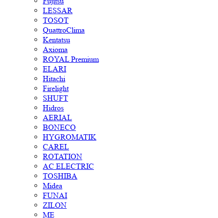
Fujitsu
LESSAR
TOSOT
QuattroClima
Kentatsu
Axioma
ROYAL Premium
ELARI
Hitachi
Firelight
SHUFT
Hidros
AERIAL
BONECO
HYGROMATIK
CAREL
ROTATION
AC ELECTRIC
TOSHIBA
Midea
FUNAI
ZILON
ME